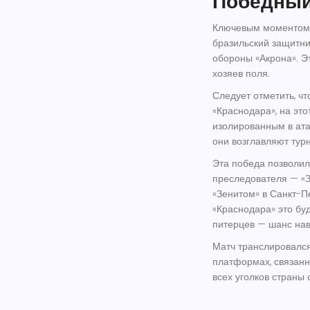
Победный
Ключевым моментом в
бразильский защитн
обороны «Акрона». Э
хозяев поля.
Следует отметить, ч
«Краснодара», на это
изолированным в ата
они возглавляют тур
Эта победа позволил
преследователя — «З
«Зенитом» в Санкт-П
«Краснодара» это бу
питерцев — шанс нав
Матч транслировался
платформах, связанн
всех уголков страны