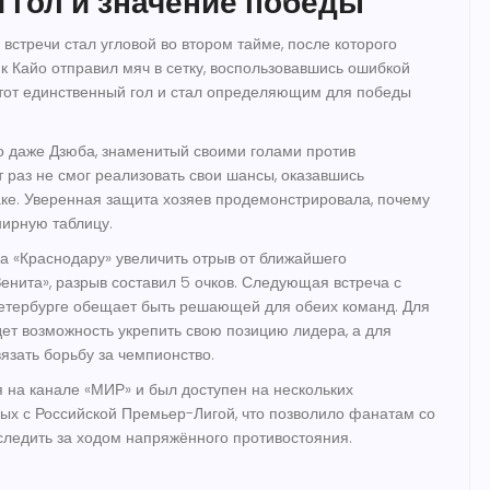
 гол и значение победы
стречи стал угловой во втором тайме, после которого
ик
Кайо
отправил мяч в сетку, воспользовавшись ошибкой
тот единственный гол и стал определяющим для победы
то даже Дзюба, знаменитый своими голами против
т раз не смог реализовать свои шансы, оказавшись
ке. Уверенная защита хозяев продемонстрировала, почему
нирную таблицу.
а «Краснодару» увеличить отрыв от ближайшего
енита», разрыв составил 5 очков. Следующая встреча с
етербурге обещает быть решающей для обеих команд. Для
дет возможность укрепить свою позицию лидера, а для
язать борьбу за чемпионство.
 на канале «МИР» и был доступен на нескольких
ых с Российской Премьер-Лигой, что позволило фанатам со
 следить за ходом напряжённого противостояния.