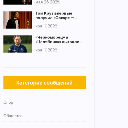
мая 26 2025
нежно отталкивает лицо
президента при приезде
во Вьетнам
Том Круз впервые
получил «Оскар» —
почетную награду за 40
ноя 17 2025
лет кинокарьеры
«Черноморец» и
«Челябинск» сыграли
вничью 0:0 — красная
ноя 17 2025
карточка и 11 матчей без
поражений
Категории сообщений
Спорт
Общество