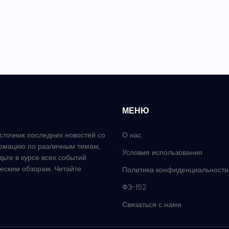
МЕНЮ
сточник последних новостей со
О нас
рмацию по различным темам,
Условия использования
удьте в курсе всех событий
еским обзорам. Читайте
Политика конфиденциальности
ФЗ-152
Связаться с нами