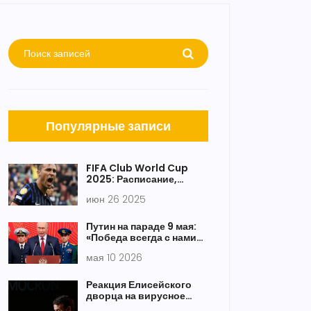
Популярные записи
FIFA Club World Cup
2025: Расписание,
фавориты и стадионы —
июн 26 2025
что нам известно о
матчах 25-26 июня
Путин на параде 9 мая:
«Победа всегда с нами»
и связь ВОВ с СМО
мая 10 2026
Реакция Елисейского
дворца на вирусное
видео: Брижит Макрон