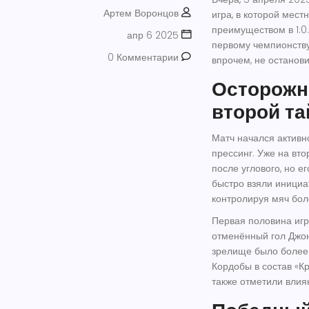
Артем Воронцов
игра, в которой мес
преимуществом в 1:0
апр 6 2025
первому чемпионству
0 Комментарии
впрочем, не останов
Осторожн
второй т
Матч начался активно
прессинг. Уже на вт
после углового, но е
быстро взяли инициат
контролируя мяч бол
Первая половина игр
отменённый гол Джон
зрелище было более
Кордобы в состав «К
также отметили влия