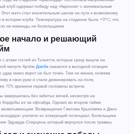
тный клуб одержал победу над «Акроном» с минимальным
. Этот матч стал значительным шагом на пути к возможному
 в истории клуба. Температура на стадионе была +9°C, что,
ило ни команды, ни болельщиков.
ое начало и решающий
айм
 с атаки гостей из Тольятти, которые сразу вышли на
орой минуте Артём
Дзюба
оказался в выгодной позиции
го удар мимо ворот не был точен. Тем не менее, хозяева
иву в свои руки и стали доминировать на поле,
ее 70% времени первой половины встречи.
ы завершилась без забитых мячей, несмотря на
 Кордобы из-за офсайда. Однако во втором тайме
 захватывающим. Возвращение Гжегожа Крыховяка и Джон
раснодара» усилило их атакующий потенциал. Болельщики
ние Эдуарда Сперцяна, который вернулся после травмы.