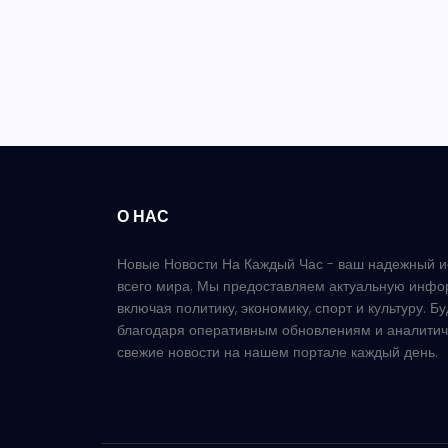
О НАС
Новые Новости На Каждый Час - ваш надежный и
всего мира. Мы предоставляем актуальную инфо
включая политику, экономику, спорт и культуру. Б
благодаря оперативным обновлениям и аналитич
свежие новости на нашем портале каждый день.