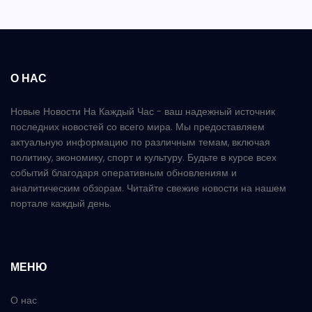
О НАС
Новые Новости На Каждый Час - ваш надежный источник
последних новостей со всего мира. Мы предоставляем
актуальную информацию по различным темам, включая
политику, экономику, спорт и культуру. Будьте в курсе всех
событий благодаря оперативным обновлениям и
аналитическим обзорам. Читайте свежие новости на нашем
портале каждый день.
МЕНЮ
О нас