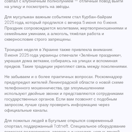
совпал с клубничным полнолунием — отличный повод выйти
на улицу и посмотреть на звёзды.
Для мусульман важным событием стал Курбан‑байрам
2025 года, который продлился с вечера 5 июня по 6 июня.
Праздник сопровождается молитвами, жертвоприношениями и
семейными ужинами, а алкоголь, тяжёлая работа и
сквернословие строго запрещены.
Троицкая неделя в Украине также привлекла внимание:
8 июня 2025 года украинцы отмечали «Зелёные праздники»,
украшая дома ветками, собираясь на улицах и вспоминая
предков. Такие традиции укрепляют связь между поколениями.
Не забываем и о более практичных вопросах. Роскомнадзор
предупредил жителей Ленинградской области о новой схеме
телефонного мошенничества, где злоумышленники
используют двойные звонки и представляются сотрудниками
государственных органов. Если вам позвонят с подобным
запросом, лучше сразу проверить информацию через
официальные каналы.
Для пожилых людей в Бугульме открылся современный
спортзал, поддержанный Tatneft. Специальное оборудование
помогает поддерживать здоровье и находить новых друзей.