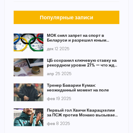
Популярные записи
МОК снял запрет на спорт в
Беларуси и разрешил юным
россиянам и белорусам
дек 12 2025
выступать под флагами
ЦБ сохранил ключевую ставку на
рекордном уровне 21% — что ждет
россиян и экономику дальше
апр 25 2025
Тренер Баварии Куман:
неожиданный момент на поле
фев 19 2025
Первый гол Хвичи Кварацхелии
за ПСЖ против Монако вызывает
фурор
фев 8 2025