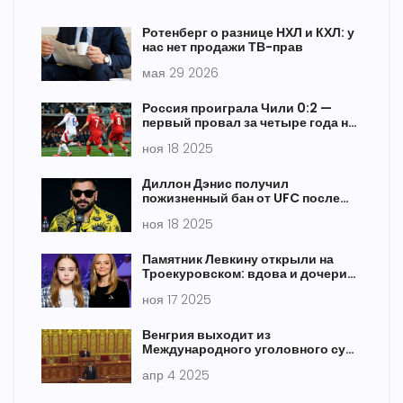
Ротенберг о разнице НХЛ и КХЛ: у
нас нет продажи ТВ-прав
мая 29 2026
Россия проиграла Чили 0:2 —
первый провал за четыре года на
«Фиште»
ноя 18 2025
Диллон Дэнис получил
пожизненный бан от UFC после
драки перед боем Махачева и
ноя 18 2025
Маддалены
Памятник Левкину открыли на
Троекуровском: вдова и дочери
вспомнили его последние дни
ноя 17 2025
Венгрия выходит из
Международного уголовного суда
на фоне визита Нетаньяху
апр 4 2025