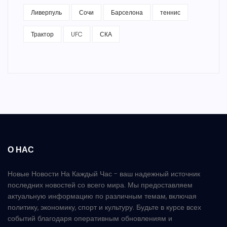
Ливерпуль
Сочи
Барселона
теннис
Трактор
UFC
СКА
О НАС
Новые Новости На Каждый Час - ваш надежный источник
последних новостей со всего мира. Мы предоставляем
актуальную информацию по различным темам, включая
политику, экономику, спорт и культуру. Будьте в курсе всех
событий благодаря оперативным обновлениям и