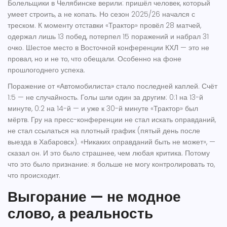
Болельщики в Челябинске верили: пришёл человек, который
умеет строить, а не копать. Но сезон 2025/26 начался с
треском. К моменту отставки «Трактор» провёл 28 матчей,
одержал лишь 13 побед, потерпел 15 поражений и набрал 31
очко. Шестое место в Восточной конференции КХЛ — это не
провал, но и не то, что обещали. Особенно на фоне
прошлогоднего успеха.
Поражение от
«Автомобилиста»
стало последней каплей. Счёт
1:5 — не случайность. Голы шли один за другим: 0:1 на 13-й
минуте, 0:2 на 14-й — и уже к 30-й минуте «Трактор» был
мёртв. Гру на пресс-конференции не стал искать оправданий,
не стал ссылаться на плотный график (пятый день после
выезда в Хабаровск). «Никаких оправданий быть не может», —
сказал он. И это было страшнее, чем любая критика. Потому
что это было признание: я больше не могу контролировать то,
что происходит.
Выгорание — не модное
слово, а реальность