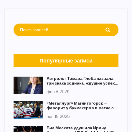
Популярные записи
Астролог Тамара Глоба назвала
три знака зодиака, ждущие успех и
радость в начале января 2025
фев 8 2025
«Металлург» Магнитогорск —
фаворит у букмекеров в матче со
СКА 16 ноября
ноя 18 2025
Биа Мескита удушила Ирину