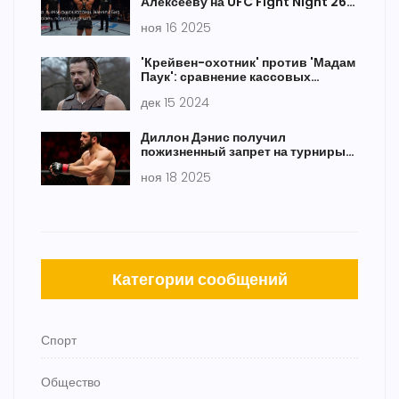
Алексееву на UFC Fight Night 261
в Рио-де-Жанейро
ноя 16 2025
'Крейвен-охотник' против 'Мадам
Паук': сравнение кассовых
сборов в рамках вселенной Sony
дек 15 2024
и Marvel
Диллон Дэнис получил
пожизненный запрет на турниры
UFC после драки с командой
ноя 18 2025
Махачева
Категории сообщений
Спорт
Общество