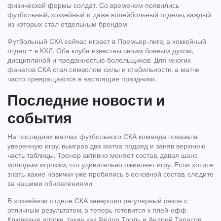
физической формы солдат. Со временем появились
футбольный, хоккейный и даже волейбольный отделы, каждый
из которых стал отдельным брендом.
Футбольный СКА сейчас играет в Премьер‑лиге, а хоккейный
отдел – в КХЛ. Оба клуба известны своим боевым духом,
дисциплиной и преданностью болельщиков. Для многих
фанатов СКА стал символом силы и стабильности, а матчи
часто превращаются в настоящие праздники.
Последние новости и
события
На последних матчах футбольного СКА команда показала
уверенную игру, выиграв два матча подряд и заняв верхнюю
часть таблицы. Тренер активно меняет состав, давая шанс
молодым игрокам, что удивительно оживляет игру. Если хотите
знать, какие новички уже пробились в основной состав, следите
за нашими обновлениями.
В хоккейном отделе СКА завершил регулярный сезон с
отличным результатом, а теперь готовится к плей‑офф.
Ключевые игроки, такие как Фёдор Троль и Андрей Тарасов,