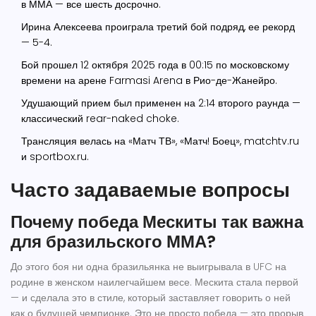
в ММА — все шесть досрочно.
Ирина Алексеева проиграла третий бой подряд, ее рекорд
— 5-4.
Бой прошел 12 октября 2025 года в 00:15 по московскому
времени на арене Farmasi Arena в Рио-де-Жанейро.
Удушающий прием был применен на 2:14 второго раунда —
классический rear-naked choke.
Трансляция велась на «Матч ТВ», «Матч! Боец», matchtv.ru
и sportbox.ru.
Часто задаваемые вопросы
Почему победа Мескиты так важна
для бразильского ММА?
До этого боя ни одна бразильянка не выигрывала в UFC на
родине в женском наилегчайшем весе. Мескита стала первой
— и сделала это в стиле, который заставляет говорить о ней
как о будущей чемпионке. Это не просто победа — это прорыв