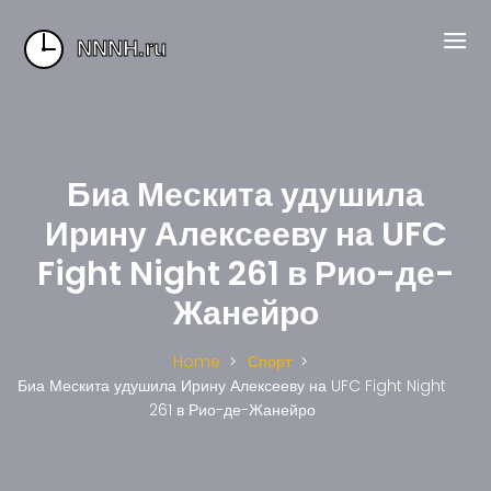
Биа Мескита удушила
Ирину Алексееву на UFC
Fight Night 261 в Рио-де-
Жанейро
Home
Спорт
Биа Мескита удушила Ирину Алексееву на UFC Fight Night
261 в Рио-де-Жанейро