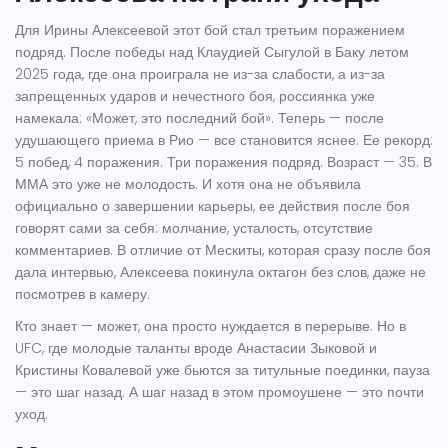
Для Ирины Алексеевой этот бой стал третьим поражением
подряд. После победы над Клаудией Сыгулой в Баку летом
2025 года, где она проиграла не из-за слабости, а из-за
запрещенных ударов и нечестного боя, россиянка уже
намекала: «Может, это последний бой». Теперь — после
удушающего приема в Рио — все становится яснее. Ее рекорд:
5 побед, 4 поражения. Три поражения подряд. Возраст — 35. В
ММА это уже не молодость. И хотя она не объявила
официально о завершении карьеры, ее действия после боя
говорят сами за себя: молчание, усталость, отсутствие
комментариев. В отличие от Мескиты, которая сразу после боя
дала интервью, Алексеева покинула октагон без слов, даже не
посмотрев в камеру.
Кто знает — может, она просто нуждается в перерыве. Но в
UFC, где молодые таланты вроде
Анастасии Зыковой
и
Кристины Ковалевой
уже бьются за титульные поединки, пауза
— это шаг назад. А шаг назад в этом промоушене — это почти
уход.