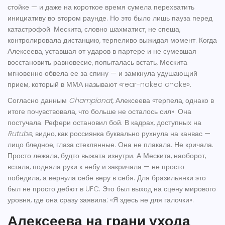
стойке — и даже на короткое время сумела перехватить
инициативу во втором раунде. Но это было лишь пауза перед
катастрофой. Мескита, словно шахматист, не спеша,
контролировала дистанцию, терпеливо выжидая момент. Когда
Алексеева, уставшая от ударов в партере и не сумевшая
восстановить равновесие, попыталась встать, Мескита
мгновенно обвела ее за спину — и замкнула удушающий
прием, который в ММА называют «rear-naked choke».
Согласно данным
Championat
, Алексеева «терпела, однако в
итоге почувствовала, что больше не осталось сил». Она
постучала. Рефери остановил бой. В кадрах, доступных на
Rutube
, видно, как россиянка буквально рухнула на канвас —
лицо бледное, глаза стеклянные. Она не плакала. Не кричала.
Просто лежала, будто выжата изнутри. А Мескита, наоборот,
встала, подняла руки к небу и закричала — не просто
победила, а вернула себе веру в себя. Для бразильянки это
был не просто дебют в UFC. Это был выход на сцену мирового
уровня, где она сразу заявила: «Я здесь не для галочки».
Алексеева на грани ухода