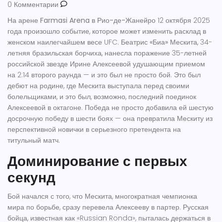
0 Комментарии
На арене
Farmasi Arena
в
Рио-де-Жанейро
12 октября 2025
года произошло событие, которое может изменить расклад в
женском наилегчайшем весе UFC.
Беатрис «Биа» Мескита
, 34-
летняя бразильская борчиха, нанесла поражение 35-летней
российской звезде
Ирине Алексеевой
удушающим приемом
на 2:14 второго раунда — и это был не просто бой. Это был
дебют на родине, где Мескита выступала перед своими
болельщиками, и это был, возможно, последний поединок
Алексеевой в октагоне. Победа не просто добавила ей шестую
досрочную победу в шести боях — она превратила Мескиту из
перспективной новички в серьезного претендента на
титульный матч.
Доминирование с первых
секунд
Бой начался с того, что Мескита, многократная чемпионка
мира по борьбе, сразу перевела Алексееву в партер. Русская
бойца, известная как «Russian Ronda», пыталась держаться в