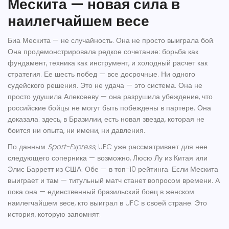
Мескита — новая сила в
наилегчайшем весе
Биа Мескита — не случайность. Она не просто выиграла бой.
Она продемонстрировала редкое сочетание: борьба как
фундамент, техника как инструмент, и холодный расчет как
стратегия. Ее шесть побед — все досрочные. Ни одного
судейского решения. Это не удача — это система. Она не
просто удушила Алексееву — она разрушила убеждение, что
российские бойцы не могут быть побеждены в партере. Она
доказала: здесь, в Бразилии, есть новая звезда, которая не
боится ни опыта, ни имени, ни давления.
По данным
Sport-Express
, UFC уже рассматривает для нее
следующего соперника — возможно,
Люсю Лу
из Китая или
Элис Барретт
из США. Обе — в топ-10 рейтинга. Если Мескита
выиграет и там — титульный матч станет вопросом времени. А
пока она — единственный бразильский боец в женском
наилегчайшем весе, кто выиграл в UFC в своей стране. Это
история, которую запомнят.