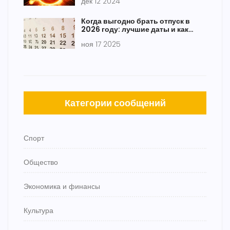
дек 12 2024
активности
Когда выгодно брать отпуск в
2026 году: лучшие даты и как
заработать на каникулах
ноя 17 2025
Категории сообщений
Спорт
Общество
Экономика и финансы
Культура