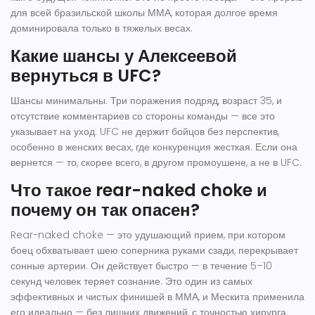
для всей бразильской школы ММА, которая долгое время
доминировала только в тяжелых весах.
Какие шансы у Алексеевой
вернуться в UFC?
Шансы минимальны. Три поражения подряд, возраст 35, и
отсутствие комментариев со стороны команды — все это
указывает на уход. UFC не держит бойцов без перспектив,
особенно в женских весах, где конкуренция жесткая. Если она
вернется — то, скорее всего, в другом промоушене, а не в UFC.
Что такое rear-naked choke и
почему он так опасен?
Rear-naked choke — это удушающий прием, при котором
боец обхватывает шею соперника руками сзади, перекрывает
сонные артерии. Он действует быстро — в течение 5–10
секунд человек теряет сознание. Это один из самых
эффективных и чистых финишей в ММА, и Мескита применила
его идеально — без лишних движений, с точностью хирурга.