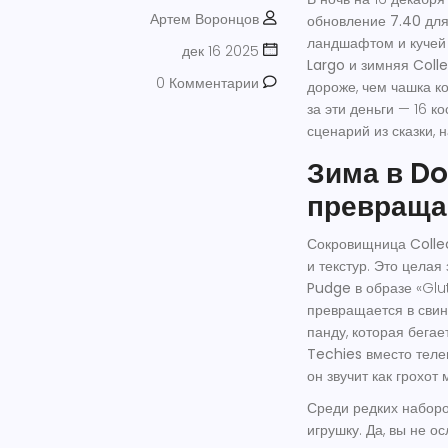
Артем Воронцов
обновление
7.40
дл
ландшафтом и кучей 
дек 16 2025
Largo
и зимняя
Coll
0 Комментарии
дороже, чем чашка ко
за эти деньги — 16 к
сценарий из сказки,
Зима в Do
превраща
Сокровищница
Colle
и текстур. Это целая
Pudge
в образе «Glu
превращается в сви
панду, которая бегает
Techies
вместо телег
он звучит как грохот
Среди редких набор
игрушку. Да, вы не о