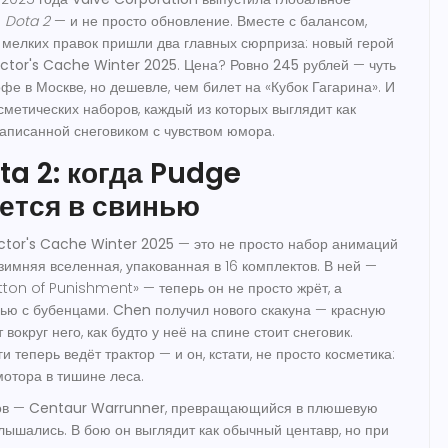
я
Dota 2
— и не просто обновление. Вместе с балансом,
мелких правок пришли два главных сюрприза: новый герой
ector's Cache Winter 2025
. Цена? Ровно
245 рублей
— чуть
фе в Москве, но дешевле, чем билет на «Кубок Гагарина». И
осметических наборов, каждый из которых выглядит как
 написанной снеговиком с чувством юмора.
ta 2: когда Pudge
ется в свинью
ctor's Cache Winter 2025
— это не просто набор анимаций
 зимняя вселенная, упакованная в 16 комплектов. В ней —
tton of Punishment» — теперь он не просто жрёт, а
нью
с бубенцами.
Chen
получил нового скакуна — красную
 вокруг него, как будто у неё на спине стоит снеговик.
и теперь ведёт трактор — и он, кстати, не просто косметика:
 мотора в тишине леса.
ов —
Centaur Warrunner
, превращающийся в плюшевую
слышались. В бою он выглядит как обычный центавр, но при