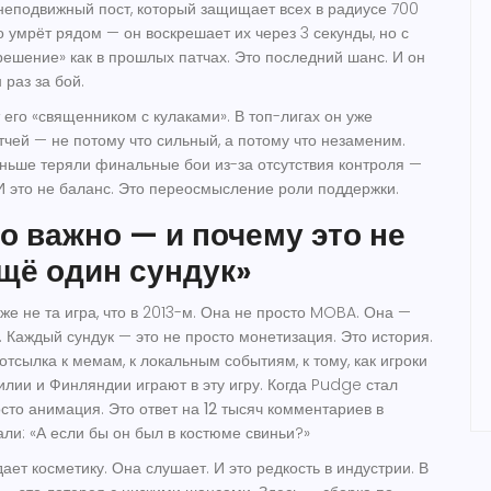
неподвижный пост, который защищает всех в радиусе 700
о умрёт рядом — он воскрешает их через 3 секунды, но с
крешение» как в прошлых патчах. Это
последний шанс
. И он
 раз за бой.
 его «священником с кулаками». В топ-лигах он уже
тчей — не потому что сильный, а потому что
незаменим
.
ньше теряли финальные бои из-за отсутствия контроля —
И это не баланс. Это
переосмысление роли поддержки
.
о важно — и почему это не
щё один сундук»
же не та игра, что в 2013-м. Она не просто MOBA. Она —
. Каждый сундук — это не просто монетизация. Это
история
.
тсылка к мемам, к локальным событиям, к тому, как игроки
зилии и Финляндии играют в эту игру. Когда Pudge стал
осто анимация. Это
ответ на 12 тысяч комментариев
в
али: «А если бы он был в костюме свиньи?»
дает косметику. Она
слушает
. И это редкость в индустрии. В