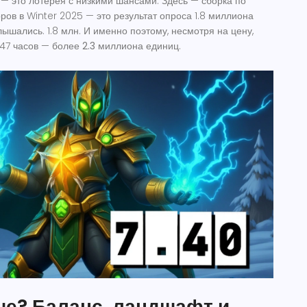
и — это лотерея с низкими шансами. Здесь —
сборка по
оров в Winter 2025 — это результат опроса 1.8 миллиона
слышались. 1.8 млн. И именно поэтому, несмотря на цену,
 47 часов —
более 2.3 миллиона единиц
.
ше? Баланс, ландшафт и