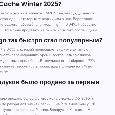
 Cache Winter 2025?
за 245 рублей в клиенте Dota 2. Каждый сундук даёт 5
етов, один из которых — редкий или выше. Вероятность
о редкого набора (например, Tiny) — 0.04%. Наборы не
 — их можно продавать на рынке, но только после 7 дней.
go так быстро стал популярным?
й в Dota 2, который превращает защиту в активную
обность перенаправлять урон и воскрешать союзников
м для командных боёв. В топ-лигах его выбирают в 72%
он снижает вероятность проигрыша в финале на 31% по
atch.
ндуков было продано за первые
было продано более 2.3 миллиона сундуков Collector's
Это рекорд для зимней серии — на 27% выше, чем у Fall
покупок пришлось на Россию, Беларусь и Казахстан —