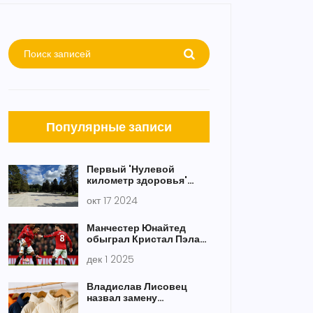
Популярные записи
Первый 'Нулевой
километр здоровья'
появится в Кисловодске
окт 17 2024
и станет новым
символом региона
Манчестер Юнайтед
обыграл Кристал Пэлас
2-1 с голами Зиркзи и
дек 1 2025
Маунта
Владислав Лисовец
назвал замену
оверсайз-пуховикам