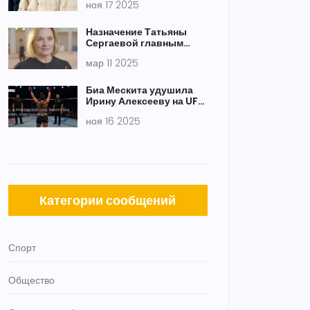
ноя 17 2025
зимой 2025–2026
Назначение Татьяны
Сергаевой главным
тренером сборной
мар 11 2025
России по
художественной
гимнастике
Биа Мескита удушила
Ирину Алексееву на UFC
Fight Night 261 в Рио-
ноя 16 2025
де-Жанейро
Категории сообщений
Спорт
Общество