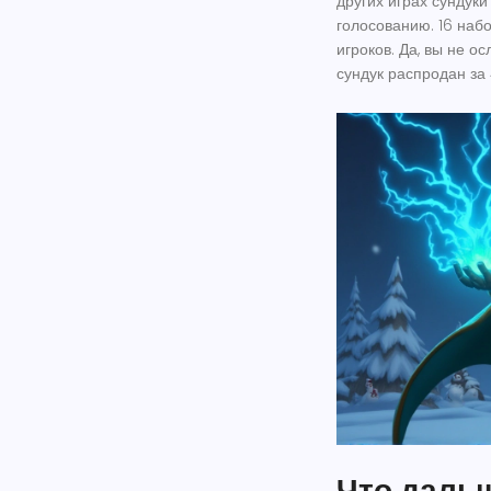
других играх сундук
голосованию
. 16 наб
игроков. Да, вы не о
сундук распродан за
Что даль