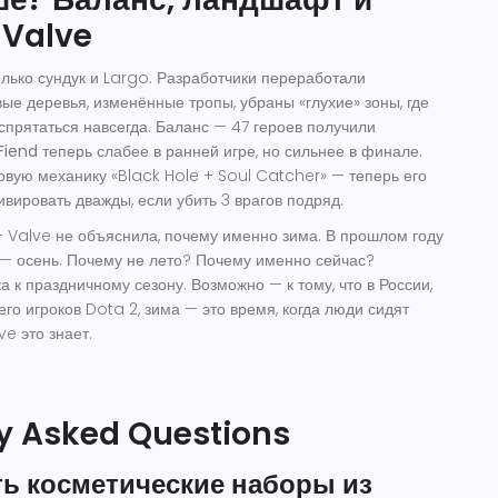
 Valve
олько сундук и Largo. Разработчики переработали
ые деревья, изменённые тропы, убраны «глухие» зоны, где
прятаться навсегда. Баланс — 47 героев получили
Fiend
теперь слабее в ранней игре, но сильнее в финале.
вую механику «Black Hole + Soul Catcher» — теперь его
вировать дважды, если убить 3 врагов подряд.
— Valve не объяснила, почему именно
зима
. В прошлом году
о — осень. Почему не лето? Почему именно сейчас?
а к праздничному сезону. Возможно — к тому, что в России,
его игроков Dota 2, зима — это время, когда люди сидят
ve это знает.
y Asked Questions
ть косметические наборы из