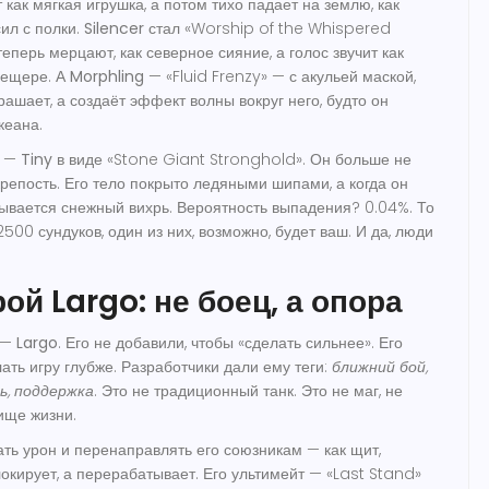
 как мягкая игрушка
, а потом тихо падает на землю, как
сил с полки.
Silencer
стал «Worship of the Whispered
еперь мерцают, как северное сияние, а голос звучит как
пещере. А
Morphling
— «Fluid Frenzy» — с акульей маской,
крашает, а
создаёт эффект волны
вокруг него, будто он
кеана.
р —
Tiny
в виде «Stone Giant Stronghold». Он больше не
крепость
. Его тело покрыто ледяными шипами, а когда он
рывается снежный вихрь. Вероятность выпадения? 0.04%. То
 2500 сундуков, один из них, возможно, будет ваш. И да, люди
ой Largo: не боец, а опора
 —
Largo
. Его не добавили, чтобы «сделать сильнее». Его
ать игру глубже
. Разработчики дали ему теги:
ближний бой,
ь, поддержка
. Это не традиционный танк. Это не маг, не
ище жизни
.
ть урон и перенаправлять его союзникам — как щит,
окирует, а
перерабатывает
. Его ультимейт — «Last Stand»