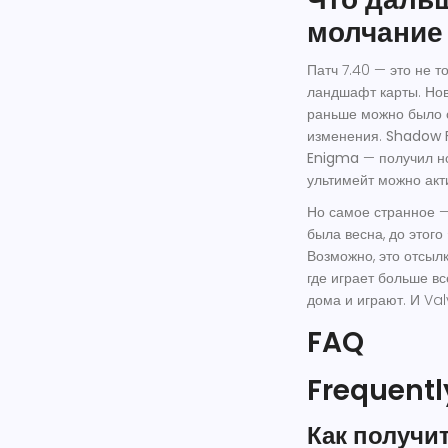
молчание
Патч 7.40 — это не т
ландшафт карты. Нов
раньше можно было с
изменения.
Shadow 
Enigma
— получил но
ультимейт можно акти
Но самое странное 
была весна, до этог
Возможно, это отсылк
где играет больше вс
дома и играют. И Val
FAQ
Frequentl
Как получи