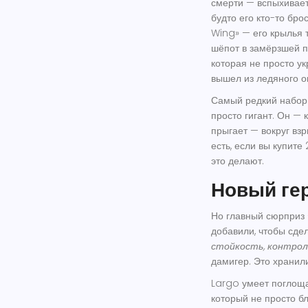
смерти —
вспыхивает
будто его кто-то бро
Wing» — его крылья т
шёпот в замёрзшей 
которая не просто у
вышел из ледяного о
Самый редкий набо
просто гигант. Он —
прыгает — вокруг вз
есть, если вы купите
это делают.
Новый гер
Но главный сюрприз
добавили, чтобы
сдел
стойкость, контрол
дамигер. Это
хранил
Largo умеет поглоща
который не просто бл