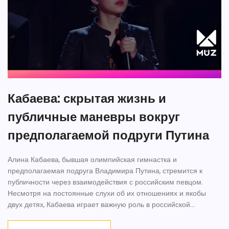
Кабаева: скрытая жизнь и
публичные маневры вокруг
предполагаемой подруги Путина
Алина Кабаева, бывшая олимпийская гимнастка и
предполагаемая подруга Владимира Путина, стремится к
публичности через взаимодействия с российским певцом.
Несмотря на постоянные слухи об их отношениях и якобы
двух детях, Кабаева играет важную роль в российской
политике и медиа. Ее карьера включала допинговый скандал и
политическое восхождение под влиянием Путина.