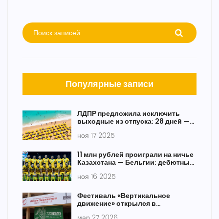
Популярные записи
ЛДПР предложила исключить
выходные из отпуска: 28 дней —
только рабочие
ноя 17 2025
11 млн рублей проиграли на ничье
Казахстана — Бельгии: дебютный
гол Сатпаева выбил фаворита
ноя 16 2025
Фестиваль «Вертикальное
движение» открылся в
Железновске к юбилею
мар 27 2026
Говорухина