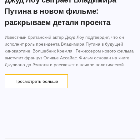
Путина в новом фильме:
раскрываем детали проекта
Известный британский актер Джуд Лоу подтвердил, что он
исполнит роль президента Владимира Путина в будущей
кинокартине 'Волшебник Кремля'. Режиссером нового фильма
выступит француз Оливье Ассайас. Фильм основан на книге
Джулиано да Эмполи и расскажет о начале политической
карьеры Путина, показывая его сложный путь к власти. Съемки
еще не начались, и актер признался, что это станет для него
Просмотреть больше
трудным профессиональным вызовом.