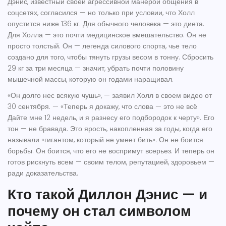
Дэнис, известный своей агрессивной манерой общения в
соцсетях, согласился — но только при условии, что Холл
опустится ниже 136 кг. Для обычного человека — это диета.
Для Холла — это почти медицинское вмешательство. Он не
просто толстый. Он — легенда силового спорта, чье тело
создано для того, чтобы тянуть грузы весом в тонну. Сбросить
29 кг за три месяца — значит, убрать почти половину
мышечной массы, которую он годами наращивал.
«Он долго нес всякую чушь», — заявил Холл в своем видео от
30 сентября. — «Теперь я докажу, что слова — это не всё.
Дайте мне 12 недель, и я разнесу его подбородок к черту». Его
тон — не бравада. Это ярость, накопленная за годы, когда его
называли «гигантом, который не умеет бить». Он не боится
борьбы. Он боится, что его не воспримут всерьез. И теперь он
готов рискнуть всем — своим телом, репутацией, здоровьем —
ради доказательства.
Кто такой Диллон Дэнис — и
почему он стал символом