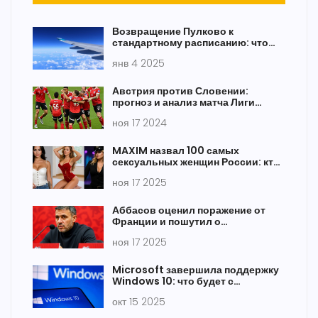
Возвращение Пулково к
стандартному расписанию: что
это значит для путешественников
янв 4 2025
Австрия против Словении:
прогноз и анализ матча Лиги
наций УЕФА на 17 ноября 2024
ноя 17 2024
года
MAXIM назвал 100 самых
сексуальных женщин России: кто
возглавил рейтинг 2016 и как
ноя 17 2025
изменились тренды до 2025
Аббасов оценил поражение от
Франции и пошутил о
натурализации: «У нас нет
ноя 17 2025
игроков, чтобы бороться»
Microsoft завершила поддержку
Windows 10: что будет с
пользователями?
окт 15 2025