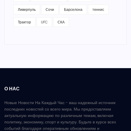
Ливерпуль
Сочи
Барселона
теннис
Трактор
UFC
СКА
О НАС
Новые Новости На Каждый Час - ваш надежный источник
последних новостей со всего мира. Мы предоставляем
актуальную информацию по различным темам, включая
политику, экономику, спорт и культуру. Будьте в курсе всех
событий благодаря оперативным обновлениям и