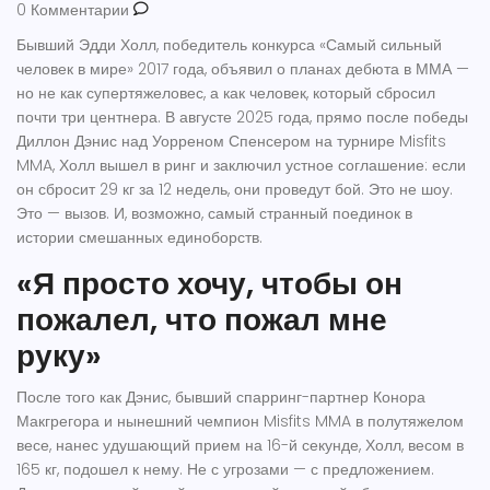
0 Комментарии
Бывший
Эдди Холл
, победитель конкурса «Самый сильный
человек в мире» 2017 года, объявил о планах дебюта в
ММА
—
но не как супертяжеловес, а как человек, который сбросил
почти три центнера. В августе 2025 года, прямо после победы
Диллон Дэнис
над
Уорреном Спенсером
на турнире
Misfits
MMA
, Холл вышел в ринг и заключил устное соглашение: если
он сбросит 29 кг за 12 недель, они проведут бой. Это не шоу.
Это — вызов. И, возможно, самый странный поединок в
истории смешанных единоборств.
«Я просто хочу, чтобы он
пожалел, что пожал мне
руку»
После того как Дэнис, бывший спарринг-партнер
Конора
Макгрегора
и нынешний чемпион
Misfits MMA
в полутяжелом
весе, нанес удушающий прием на 16-й секунде, Холл, весом в
165 кг, подошел к нему. Не с угрозами — с предложением.