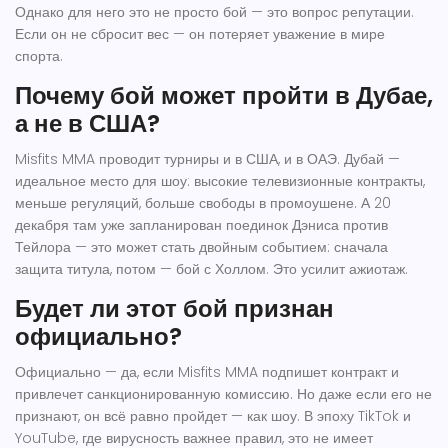
Однако для него это не просто бой — это вопрос репутации.
Если он не сбросит вес — он потеряет уважение в мире
спорта.
Почему бой может пройти в Дубае,
а не в США?
Misfits MMA
проводит турниры и в США, и в ОАЭ. Дубай —
идеальное место для шоу: высокие телевизионные контракты,
меньше регуляций, больше свободы в промоушене. А 20
декабря там уже запланирован поединок Дэниса против
Тейлора — это может стать двойным событием: сначала
защита титула, потом — бой с Холлом. Это усилит ажиотаж.
Будет ли этот бой признан
официально?
Официально — да, если
Misfits MMA
подпишет контракт и
привлечет санкционированную комиссию. Но даже если его не
признают, он всё равно пройдет — как шоу. В эпоху TikTok и
YouTube, где вирусность важнее правил, это не имеет