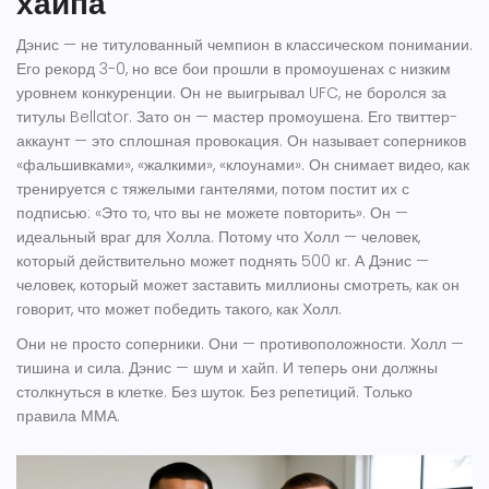
хайпа
Дэнис — не титулованный чемпион в классическом понимании.
Его рекорд 3-0, но все бои прошли в промоушенах с низким
уровнем конкуренции. Он не выигрывал UFC, не боролся за
титулы Bellator. Зато он — мастер промоушена. Его твиттер-
аккаунт — это сплошная провокация. Он называет соперников
«фальшивками», «жалкими», «клоунами». Он снимает видео, как
тренируется с тяжелыми гантелями, потом постит их с
подписью: «Это то, что вы не можете повторить». Он —
идеальный враг для Холла. Потому что Холл — человек,
который действительно может поднять 500 кг. А Дэнис —
человек, который может заставить миллионы смотреть, как он
говорит, что может победить такого, как Холл.
Они не просто соперники. Они — противоположности. Холл —
тишина и сила. Дэнис — шум и хайп. И теперь они должны
столкнуться в клетке. Без шуток. Без репетиций. Только
правила ММА.