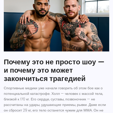
Почему это не просто шоу —
и почему это может
закончиться трагедией
Спортивные медики уже начали говорить об этом бое как о
потенциальной катастрофе. Холл — человек с массой тела,
близкой к 170 кг. Его сердце, суставы, позвоночник — не
рассчитаны на удары, удушающие приемы, рывки. Даже если
он сбросит 29 кг, его тело останется чужим для ММА. Он не