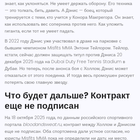
знает, как уклоняться. Не умеет держать оборону. Его техника
— это толкать, бить, давить. А Дэнис — боец, который
тренируется с теми, кто учится у
Конора Макгрегора
. Он знает,
как использовать вес соперника против него. Как уложить
гиганта, если тот не умеет падать.
В 2022 году Дэнис уже участвовал в драке на парковке с
бывшим чемпионом
Misfits MMA
Энтони Тейлором
. Тейлор,
кстати, сейчас должен защищать титул против Дэниса 20
декабря 2025 года на
Dubai Duty Free Tennis Stadium
в
Дубае
. Но теперь, после анонса боя с Холлом, Дэнис может
отказаться от этого поединка. И тогда весь промоушен рискует
потерять свою главную звезду.
Что будет дальше? Контракт
еще не подписан
На 18 октября 2025 года, по данным российского спортивного
портала
bloodandsweat.ru
, контракт между Холлом и Дэнисом
еще не подписан. Оба спортсмена дали устное согласие, но
юристы
Misfits MMA
пока не определили ни дату, ни место.