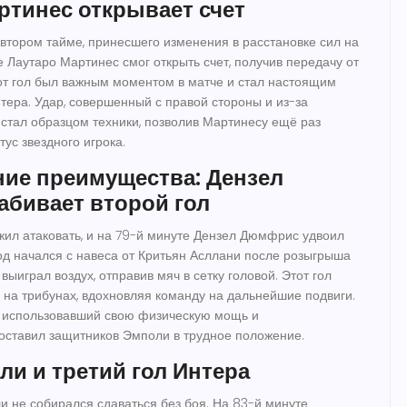
ртинес открывает счет
 втором тайме, принесшего изменения в расстановке сил на
е Лаутаро Мартинес смог открыть счет, получив передачу от
т гол был важным моментом в матче и стал настоящим
нтера. Удар, совершенный с правой стороны и из-за
стал образцом техники, позволив Мартинесу ещё раз
тус звездного игрока.
ие преимущества: Дензел
бивает второй гол
ил атаковать, и на 79-й минуте Дензел Дюмфрис удвоил
д начался с навеса от Критьян Асллани после розыгрыша
выиграл воздух, отправив мяч в сетку головой. Этот гол
 на трибунах, вдохновляя команду на дальнейшие подвиги.
 использовавший свою физическую мощь и
оставил защитников Эмполи в трудное положение.
ли и третий гол Интера
и не собирался сдаваться без боя. На 83-й минуте