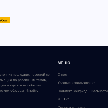
тбол
МЕНЮ
сточник последних новостей со
О нас
рмацию по различным темам,
Условия использования
удьте в курсе всех событий
еским обзорам. Читайте
Политика конфиденциальности
ФЗ-152
Связаться с нами