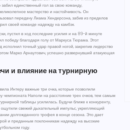
 забил единственный гол за свою команду,
еликолепное мастерство и настойчивость. Он
ьзовал передачу Лиама Хендерсона, забив из пределов
арил своей команде надежду на камбэк.
ски, пустил в ход последние усилия и на 89-й минуте
ил победу благодаря голу от Маркуса Тюрама. Этот
 исполнил точный удар правой ногой, закрепив лидерство
 этом Марко Арнаутович, успешно развернувший атакующая
ечи и влияние на турнирную
вила Интеру важные три очка, которые позволили
ру чемпионата Наполи на расстояние трех очков, тем самым
турнирной таблицы усилилась. Будучи ближе к конкуренту,
и ощутили свежий дыхательный импульс, укрепляющий
вании долгожданного трофея в конце сезона. Это дает
трой и преданным поклонникам надежду на высокие
утбольном году.