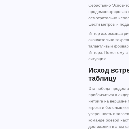
Себастьяно Эспозито
продемонстрировав в
осмотрительно испол
шести метров, и под
Интер же, осознав ри
окончательно закреп
талантливый форвард
Интера. Помог ему в
ситуацию.
Исход встр
таблицу
Эта победа предоста
приблизиться к лиде
интрига на вершине 
игроки и болельщик
уверенность в завое
команде боевой нас
достижения в этом ф