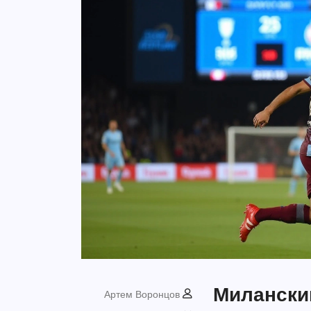
Милански
Артем Воронцов