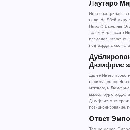
Лаутаро Ма
Игра обострилась во
поле. На 55-й минут
Николò Бареллы. Это
толчком для всего И
пределов штрафной, 
подтвердить свой ста
Дублирован
Дюмфрис за
Далее Интер продолж
преимущество. Эпизо
углового, и Дюмфрис 
вызвал бурю радости
Дюмфрис, мастерски
позиционирование, п
Ответ Эмпо
Тем не менее, Эмпол