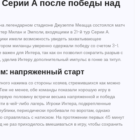
 Серии А после победы над
 на легендарном стадионе Джузеппе Меацца состоялся матч
ер Милан и Эмполи, входящими в 21-й тур Серии А.
ики имели возможность увидеть захватывающее
отором миланцы уверенно одержали победу со счетом 3-1.
 важен для Интера, так как он позволил сократить разрыв с
уделив Интеру дополнительный импульс в гонке за титул.
м: напряженный старт
тного нажима со стороны хозяев, стремившихся как можно
. Тем не менее, обе команды показали хорошую игру в
первую половину встречи весьма напряженной и победа
йти в чей-либо лагерь. Игроки Интера, подкрепленные
ублики, периодически пробивали по воротам, однако
 справлялась с натиском. На протяжении первых 45 минут
д не раз приходилось вмешиваться в игру, чтобы сохранить