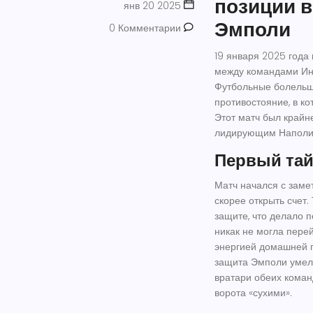
позиции в
янв 20 2025
Эмполи
0 Комментарии
19 января 2025 года
между командами Инт
Футбольные болельщ
противостояние, в к
Этот матч был крайне
лидирующим Наполи, 
Первый тай
Матч начался с заме
скорее открыть счет
защите, что делало 
никак не могла пере
энергией домашней п
защита Эмполи умело
вратари обеих коман
ворота «сухими».