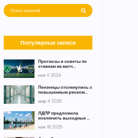
Популярные записи
Прогнозы и советы по
ставкам на матч
Sarmiento vs Boca
ноя 11 2024
Juniors 11 ноября 2024
года
Пензенцы столкнулись с
повышенным риском
распространения
мар 4 2025
метапневмовируса
ЛДПР предложила
исключить выходные из
отпуска: отдых станет на
ноя 18 2025
8 дней дольше