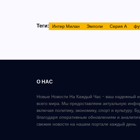
Теги:
Интер Милан
Эмполи
Серия А
фу
О НАС
Новые Новости На Каждый Час - ваш надежный и
всего мира. Мы предоставляем актуальную инфо
включая политику, экономику, спорт и культуру. Б
благодаря оперативным обновлениям и аналитич
свежие новости на нашем портале каждый день.