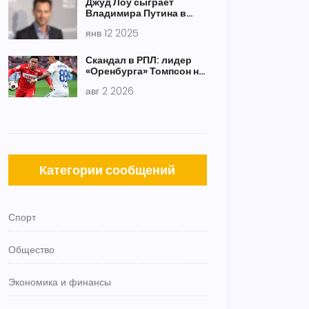
Джуд Лоу сыграет
Владимира Путина в
новом фильме:
янв 12 2025
раскрываем детали
проекта
Скандал в РПЛ: лидер
«Оренбурга» Томпсон не
вернулся из Чили
авг 2 2026
Категории сообщений
Спорт
Общество
Экономика и финансы