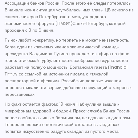
Ассоциации банков России. После этого её следы потерялись.
В начале июня ситуация усугубилась: имя главы ЦБ исчезло из
списка спикеров
Петербургского международного
экономического форума (ПМЭФ)
Санкт-Петербург
, который
проходил с 3 по 6 июня.
Рынок любит конкретику, но терпеть не может неизвестность.
Когда один из ключевых членов экономической команды
президента
Владимира Путина
пропадает из эфира на фоне
геополитической турбулентности, воображение журналистов
работает на полную мощность. Британская газета
Financial
Times
со ссылкой на источники писала о «тяжелой
респираторной инфекции». Российские деловые издания
перепечатывали эти версии, добавляя спекуляций о кадровых
перестановках.
Но факт остается фактом: 19 июня Набиуллина вышла к
микрофонам здоровой и бодрой. Пресс-служба Банка России
ранее сообщала лишь о больничном, не вдаваясь в диагнозы.
Теперь же версия о политической отставке выглядит как
попытка искусственно раздуть скандал из пустого места.