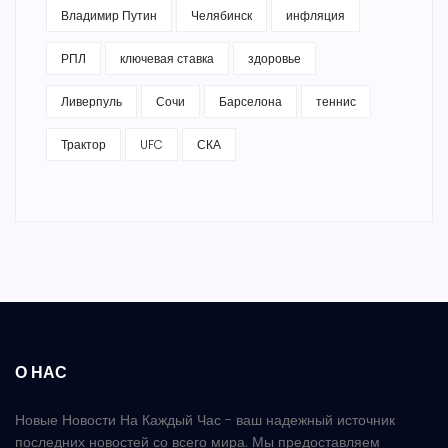
Владимир Путин
Челябинск
инфляция
РПЛ
ключевая ставка
здоровье
Ливерпуль
Сочи
Барселона
теннис
Трактор
UFC
СКА
О НАС
Новые Новости На Каждый Час - ваш надежный источник
последних новостей со всего мира. Мы предоставляем