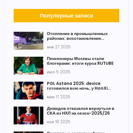
Популярные записи
Отопление в промышленных
районах: восстановление
теплоснабжения в домах
янв 27 2025
Пенсионеры Москвы стали
блогерами: итоги курса RUTUBE
июл 5 2026
PGL Astana 2025: device
готовился всю ночь, у HooXi
трагедия в семье перед
мая 17 2025
четвертьфиналом
Демидов отказался вернуться в
СКА из НХЛ на сезон-2025/26
ноя 18 2025