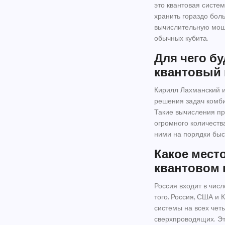
это квантовая систе
хранить гораздо бо
вычислительную мощн
обычных кубита.
Для чего бу
квантовый
Кирилл Лахманский и
решения задач комби
Такие вычисления пр
огромного количеств
ними на порядки быс
Какое мест
квантовом 
Россия входит в чис
того, Россия, США и
системы на всех чет
сверхпроводящих. Эт