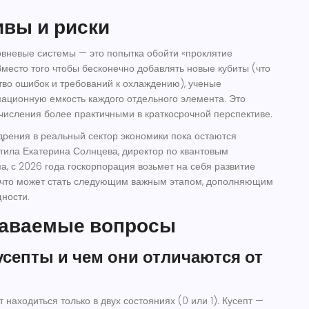
ивы и риски
вневые системы — это попытка обойти «проклятие
место того чтобы бесконечно добавлять новые кубиты (что
тво ошибок и требований к охлаждению), ученые
ционную емкость каждого отдельного элемента. Это
числения более практичными в краткосрочной перспективе.
дрения в реальный сектор экономики пока остаются
етила
Екатерина Солнцева
, директор по квантовым
а, с 2026 года госкорпорация возьмет на себя развитие
, что может стать следующим важным этапом, дополняющим
ности.
даваемые вопросы
усепты и чем они отличаются от
находиться только в двух состояниях (0 или 1). Кусепт —