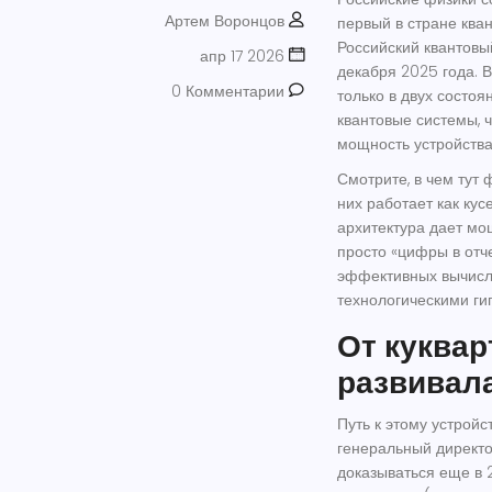
Артем Воронцов
первый в стране ква
Российский квантовы
апр 17 2026
декабря 2025 года. 
0 Комментарии
только в двух состоя
квантовые системы, 
мощность устройства
Смотрите, в чем тут 
них работает как кус
архитектура дает мо
просто «цифры в отче
эффективных вычисле
технологическими ги
От куквар
развивал
Путь к этому устрой
генеральный директо
доказываться еще в 2