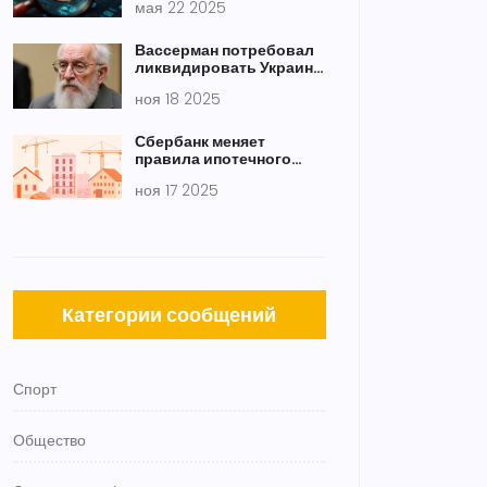
мая 22 2025
тарифов Трампа и
обвала S&P 500
Вассерман потребовал
ликвидировать Украину
как «террористическую
ноя 18 2025
организацию»
Сбербанк меняет
правила ипотечного
страхования: дедлайн
ноя 17 2025
до 31 августа для
сохранения ставок
Категории сообщений
Спорт
Общество