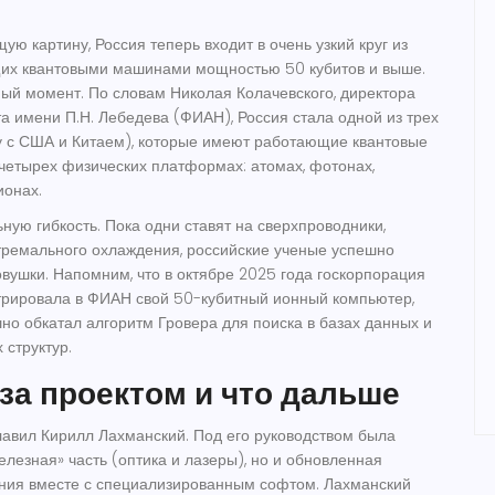
ую картину, Россия теперь входит в очень узкий круг из
щих квантовыми машинами мощностью 50 кубитов и выше.
ный момент. По словам
Николая Колачевского
, директора
та имени П.Н. Лебедева (ФИАН)
, Россия стала одной из трех
у с США и Китаем), которые имеют работающие квантовые
четырех физических платформах: атомах, фотонах,
ионах.
ную гибкость. Пока одни ставят на сверхпроводники,
тремального охлаждения, российские ученые успешно
вушки. Напомним, что в октябре 2025 года госкорпорация
рировала в ФИАН свой 50-кубитный ионный компьютер,
но обкатал алгоритм Гровера для поиска в базах данных и
 структур.
 за проектом и что дальше
лавил
Кирилл Лахманский
. Под его руководством была
елезная» часть (оптика и лазеры), но и обновленная
ения вместе с специализированным софтом. Лахманский