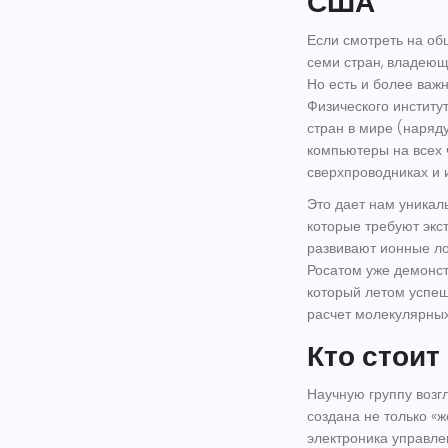
США
Если смотреть на общ
семи стран, владею
Но есть и более важ
Физического институ
стран в мире (наряд
компьютеры на всех 
сверхпроводниках и 
Это дает нам уникаль
которые требуют экс
развивают ионные ло
Росатом
уже демонст
который летом успеш
расчет молекулярных
Кто стоит
Научную группу возг
создана не только «ж
электроника управл