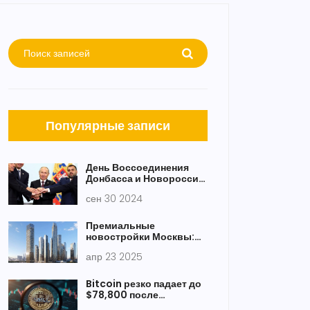
Популярные записи
День Воссоединения
Донбасса и Новороссии
с Россией: значимость и
сен 30 2024
помощь
Премиальные
новостройки Москвы:
панорамные виды и
апр 23 2025
лучшая транспортная
доступность
Bitcoin резко падает до
$78,800 после
объявления новых