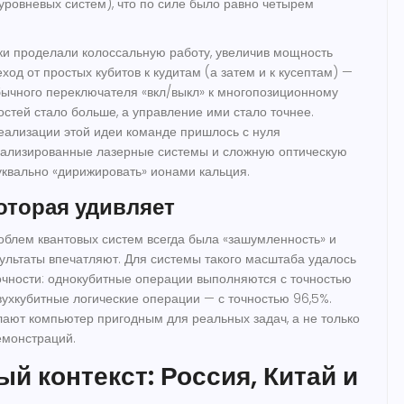
хуровневых систем), что по силе было равно четырем
ки проделали колоссальную работу, увеличив мощность
ход от простых кубитов к кудитам (а затем и к кусептам) —
обычного переключателя «вкл/выкл» к многопозиционному
остей стало больше, а управление ими стало точнее.
реализации этой идеи команде пришлось с нуля
иализированные лазерные системы и сложную оптическую
буквально «дирижировать» ионами кальция.
которая удивляет
облем квантовых систем всегда была «зашумленность» и
зультаты впечатляют. Для системы такого масштаба удалось
очности: однокубитные операции выполняются с точностью
вухкубитные логические операции — с точностью 96,5%.
лают компьютер пригодным для реальных задач, а не только
емонстраций.
й контекст: Россия, Китай и