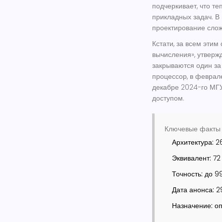
подчеркивает, что т
прикладных задач. В
проектирование слож
Кстати, за всем этим
вычисления», утвержд
закрываются один за
процессор, в феврале
декабре 2024-го МГУ
доступом.
Ключевые факты 
Архитектура:
26
Эквивалент:
72 
Точность:
до 99
Дата анонса:
29
Назначение:
оп