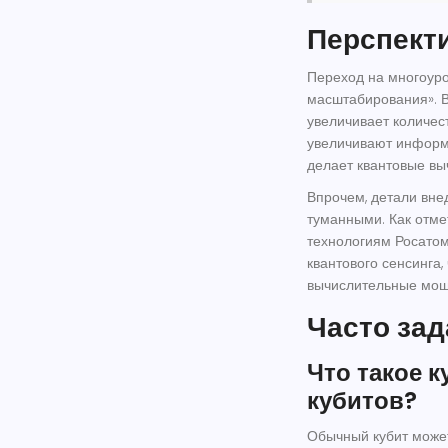
Перспект
Переход на многоуро
масштабирования». В
увеличивает количес
увеличивают информа
делает квантовые вы
Впрочем, детали вне
туманными. Как отм
технологиям Росатом
квантового сенсинга
вычислительные мощ
Часто за
Что такое к
кубитов?
Обычный кубит может 