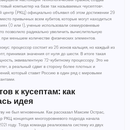
нтовый компьютер на базе так называемых «кусептов».
й центр
(РКЦ)
официально объявил об этом достижении 29
Вместо привычных всем кубитов, которые могут находиться
ниях (0 или 1), ученые использовали семиуровневые
что позволило радикально увеличить вычислительную
 при меньшем количестве физических элементов.
фокус: процессор состоит из 26 ионов кальция, но каждый из
епт, принимая значения от нуля до шести. В итоге такая
щность, эквивалентную 72-кубитному процессору. Это не
те», а реальный сдвиг в сторону более плотных и
ний, который ставит Россию в один ряд с мировыми
гантами.
тов к кусептам: как
ась идея
ству не был мгновенным. Как рассказал
Максим Острас
,
р РКЦ, концепция многоуровневого подхода начала
021 году. Тогда команда реализовала систему из двух