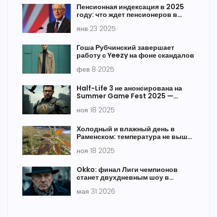
Пенсионная индексация в 2025
году: что ждет пенсионеров в
России
янв 23 2025
Гоша Рубчинский завершает
работу с Yeezy на фоне скандалов
фев 8 2025
Half-Life 3 не анонсирована на
Summer Game Fest 2025 —
фанаты следили за яхтой Гейба
ноя 18 2025
Ньюэлла
Холодный и влажный день в
Раменском: температура не выше
нуля, осадки 94%
ноя 18 2025
Okko: финал Лиги чемпионов
станет двухдневным шоу в
Будапеште
мая 31 2026