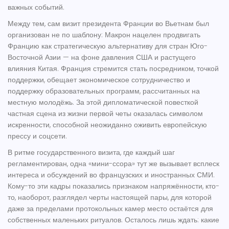
важных событий.
Между тем, сам визит президента Франции во Вьетнам был
организован не по шаблону: Макрон нацелен продвигать
Францию как
стратегическую альтернативу
для стран Юго-
Восточной Азии — на фоне давления США и растущего
влияния Китая. Франция стремится стать посредником, точкой
поддержки, обещает экономическое сотрудничество и
поддержку образовательных программ, рассчитанных на
местную молодёжь. За этой дипломатической повесткой
частная сцена из жизни первой четы оказалась символом
искренности, способной неожиданно оживить европейскую
прессу и соцсети.
В ритме государственного визита, где каждый шаг
регламентирован, одна «мини-ссора» тут же вызывает всплеск
интереса и обсуждений во французских и иностранных СМИ.
Кому-то эти кадры показались признаком напряжённости, кто-
то, наоборот, разглядел черты настоящей пары, для которой
даже за пределами протокольных камер место остаётся для
собственных маленьких ритуалов. Осталось лишь ждать: какие