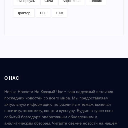
Ливерпуль
Сочи
Барселона
теннис
Трактор
UFC
СКА
О НАС
Новые Новости На Каждый Час - ваш надежный источник
последних новостей со всего мира. Мы предоставляем
актуальную информацию по различным темам, включая
политику, экономику, спорт и культуру. Будьте в курсе всех
событий благодаря оперативным обновлениям и
аналитическим обзорам. Читайте свежие новости на нашем