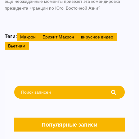
ещё неожиданные моменты привезёт эта командировка
президента Франции по Юго-Восточной Азии?
Теги:
Макрон
Брижит Макрон
вирусное видео
Вьетнам
Популярные записи