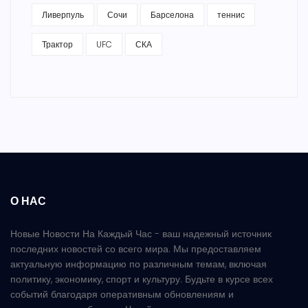
Ливерпуль
Сочи
Барселона
теннис
Трактор
UFC
СКА
О НАС
Новые Новости На Каждый Час - ваш надежный источник
последних новостей со всего мира. Мы предоставляем
актуальную информацию по различным темам, включая
политику, экономику, спорт и культуру. Будьте в курсе всех
событий благодаря оперативным обновлениям и