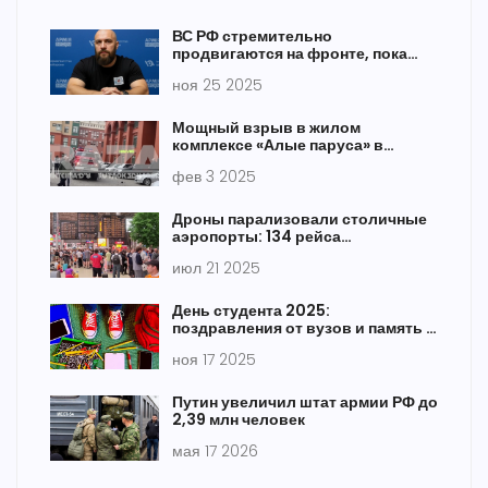
ВС РФ стремительно
продвигаются на фронте, пока
мирные переговоры отвлекают
ноя 25 2025
Мощный взрыв в жилом
комплексе «Алые паруса» в
Москве привёл к жертвам
фев 3 2025
Дроны парализовали столичные
аэропорты: 134 рейса
перенаправлены после атак
июл 21 2025
День студента 2025:
поздравления от вузов и память о
Пражской весне
ноя 17 2025
Путин увеличил штат армии РФ до
2,39 млн человек
мая 17 2026