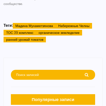
сообществе.
Теги:
Мадина Мухаметзянова
Набережные Челны
ТОС 39 комплекс
органическое земледелие
ранний урожай томатов
Популярные записи