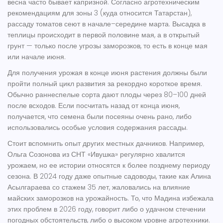
весна часто бывает капризной. Согласно агротехническим
рекомендациям для зоны 3 (куда относится Татарстан),
рассаду томатов сеют в начале–середине марта. Высадка в
теплицы происходит в первой половине мая, а в открытый
грунт — только после угрозы заморозков, то есть в конце мая
или начале июня.
Для получения урожая в конце июня растения должны были
пройти полный цикл развития за рекордно короткое время.
Обычно раннеспелые сорта дают плоды через 80–100 дней
после всходов. Если посчитать назад от конца июня,
получается, что семена были посеяны очень рано, либо
использовались особые условия содержания рассады.
Стоит вспомнить опыт других местных дачников. Например,
Ольга Созонова из СНТ «Ивушка» регулярно хвалится
урожаем, но ее истории относятся к более позднему периоду
сезона. В 2024 году даже опытные садоводы, такие как Алина
Асылгараева со стажем 35 лет, жаловались на влияние
майских заморозков на урожайность. То, что Мадина избежала
этих проблем в 2026 году, говорит либо о удачном стечении
погодных обстоятельств, либо о высоком уровне агротехники.