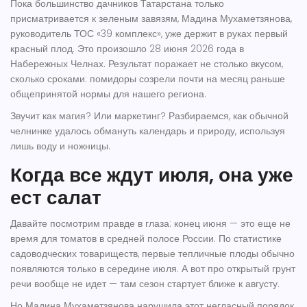
Пока большинство дачников Татарстана только
присматривается к зеленым завязям,
Мадина Мухаметзянова
,
руководитель
ТОС «39 комплекс»
, уже держит в руках первый
красный плод. Это произошло
28 июня 2026 года
в
Набережных Челнах
. Результат поражает не столько вкусом,
сколько сроками: помидоры созрели почти на месяц раньше
общепринятой нормы для нашего региона.
Звучит как магия? Или маркетинг? Разбираемся, как обычной
челнинке удалось обмануть календарь и природу, используя
лишь воду и ножницы.
Когда все ждут июля, она уже
ест салат
Давайте посмотрим правде в глаза: конец июня — это еще не
время для томатов в средней полосе России. По статистике
садоводческих товариществ, первые тепличные плоды обычно
появляются только в середине июля. А вот про открытый грунт
речи вообще не идет — там сезон стартует ближе к августу.
Но Мадина Мухаметзянова нарушила этот негласный порядок