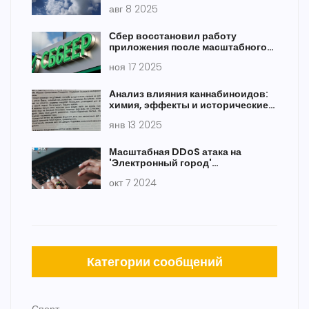
Сочи и Сириуса 8 августа
авг 8 2025
Сбер восстановил работу
приложения после масштабного
сбоя 17 ноября — 4000 жалоб от
ноя 17 2025
клиентов
Анализ влияния каннабиноидов:
химия, эффекты и исторические
исследования
янв 13 2025
Масштабная DDoS атака на
'Электронный город'
парализовала интернет-услуги в
окт 7 2024
Новосибирске
Категории сообщений