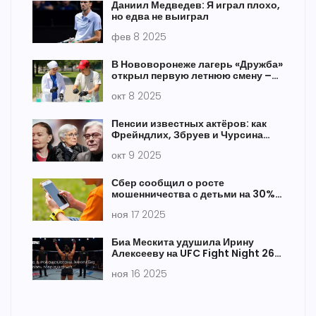
Даниил Медведев: Я играл плохо,
но едва не выиграл
фев 8 2025
В Нововоронеже лагерь «Дружба»
открыл первую летнюю смену –
уже 110 детей
окт 8 2025
Пенсии известных актёров: как
Фрейндлих, Збруев и Чурсина
живут на старость
окт 9 2025
Сбер сообщил о росте
мошенничества с детьми на 30%
за два года
ноя 17 2025
Биа Мескита удушила Ирину
Алексееву на UFC Fight Night 261
в Рио-де-Жанейро
ноя 16 2025