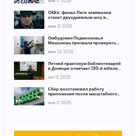
ноя 17 2025
Okko: финал Лиги чемпионов
станет двухдневным шоу в
Будапеште
мая 31 2026
Омбудсмен Подмосковья
Мишонова призвала проверить
газ в квартирах
мая 22 2026
Летний практикум библиотекарей
в Донецке отмечает 130‑й юбилей
Есенина
окт 12 2025
Сбер восстановил работу
приложения после масштабного
сбоя 17 ноября — 4000 жалоб от
ноя 17 2025
клиентов