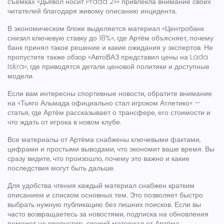
съемках «Дьявол носит Prada 2»» привлекла внимание своих
читателей благодаря живому описанию инцидента.
В экономическом блоке выделяется материал «Центробанк
снизил ключевую ставку до 18%», где Артём объясняет, почему
банк принял такое решение и какие ожидания у экспертов. Не
пропустите также обзор «АвтоВАЗ представил цены на Lada
Iskra», где приводятся детали ценовой политики и доступные
модели.
Если вам интересны спортивные новости, обратите внимание
на «Тьяго Альмада официально стал игроком Атлетико» —
статья, где Артём рассказывает о трансфере, его стоимости и
что ждать от игрока в новом клубе.
Все материалы от Артёма снабжены ключевыми фактами,
цифрами и простыми выводами, что экономит ваше время. Вы
сразу видите, что произошло, почему это важно и какие
последствия могут быть дальше.
Для удобства чтения каждый материал снабжен кратким
описанием и списком основных тем. Это позволяет быстро
выбрать нужную публикацию без лишних поисков. Если вы
часто возвращаетесь за новостями, подписка на обновления
поможет не пропустить свежий материал от Артёма.