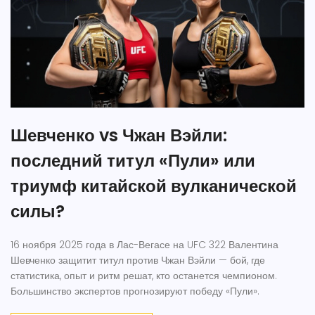
Шевченко vs Чжан Вэйли:
последний титул «Пули» или
триумф китайской вулканической
силы?
16 ноября 2025 года в Лас-Вегасе на UFC 322 Валентина
Шевченко защитит титул против Чжан Вэйли — бой, где
статистика, опыт и ритм решат, кто останется чемпионом.
Большинство экспертов прогнозируют победу «Пули».