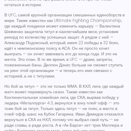
остаться в истории.
В
UFC
,
самой крупной организации смешанных единоборств в
мире
. Также известен как
Ultimate Fighting Championship
,
где каждый поединок может изменить карьеру
— Валентина
Шевченко защитила титул в наилегчайшем весе, установив
рекорд по количеству успешных защит. А рядом с ней —
Александр Подлесный, который, имея 22 победы в 32 боях,
идёт к чемпионскому поясу в АСА. Он не просто хочет
выиграть — он хочет завоевать его до конца года. И это не
мечта. Это план. В то же время, в UFC — драки, запреты,
пожизненные баны. Диллон Дэнис больше не сможет ступить
на ринг этой организации — и теперь его имя связано с
историей, а не с титулами.
Но бой за титул — это не только ММА. В
КХЛ
,
лиге, где каждый
матч может перевернуть сезон
. Также известен как
Континентальная хоккейная лига
, где СКА, вырвав победу у
лидера «Металлурга» 4:3, вернулся в зону плей-офф — это
тоже бой за титул. Только здесь титул — не пояс, а место в
плей-офф, шанс на Кубок Гагарина. Иван Демидов отказался
вернуться в СКА из НХЛ, потому что выбрал свой путь — не
ради славы, а ради роста. А в «Ак Барсе» хет-трик Миллера и
сейвы Билякова спасли матч, когда всё уже казалось