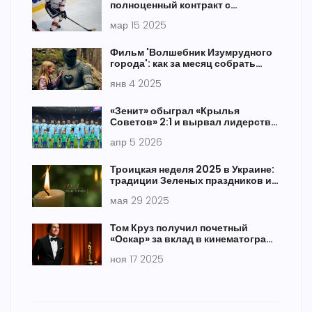
полноценный контракт с
"Локомотивом"
мар 15 2025
Фильм 'Волшебник Изумрудного
города': как за месяц собрать
миллиард рублей
янв 4 2025
«Зенит» обыграл «Крылья
Советов» 2:1 и вырвал лидерство
в РПЛ
апр 5 2026
Троицкая неделя 2025 в Украине:
традиции Зеленых праздников и
глубинный смысл
мая 29 2025
Том Круз получил почетный
«Оскар» за вклад в кинематограф
— первый в карьере
ноя 17 2025