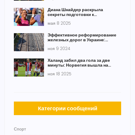
Диана Шнайдер раскрыла
секреты подготовки к
возможному матчу против Иги
мая 8 2025
Свёнтек
Эффективное реформирование
железных дорог в Украине:
требования и перспективы ЕС
ноя 9 2024
Халанд забил два гола за две
минуты: Норвегия вышла на
ЧМ-2026 впервые с 1998 года
ноя 18 2025
Категории сообщений
Спорт