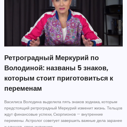
Ретроградный Меркурий по
Володиной: названы 5 знаков,
которым стоит приготовиться к
переменам
Василиса Володина выделила пять знаков зодиака, которым
предстоящий ретроградный Меркурий изменит жизнь. Тельцов
ждут финансовые успехи, Скорпионов — внутренние
перемены. Астролог советует завершить важные дела заранее
и слушать свою интуицию.