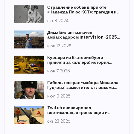
Отравление собак в приюте
«Надежда Плюс КСТ»: трагедия и
расследование
окт 8 2024
Дима Билан назначен
амбассадором InterVision-2025:
что это значит для конкурса
июн 12 2025
Курьера из Екатеринбурга
приняли за киллера: история
ареста
июн 7 2026
Гибель генерал-майора Михаила
Гудкова: заместитель главкома
ВМФ погиб при ударе на
июл 9 2025
командном пункте в Курской
области
Twitch анонсировал
вертикальные трансляции и
перемотку стримов в Европе
окт 23 2025