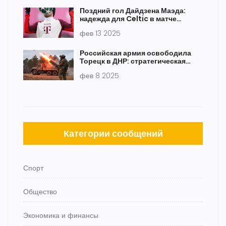
Поздний гол Дайдзена Маэда:
надежда для Celtic в матче
против Баварии
фев 13 2025
Российская армия освободила
Торецк в ДНР: стратегическая
значимость и продолжающиеся
фев 8 2025
боевые действия
Категории сообщений
Спорт
Общество
Экономика и финансы