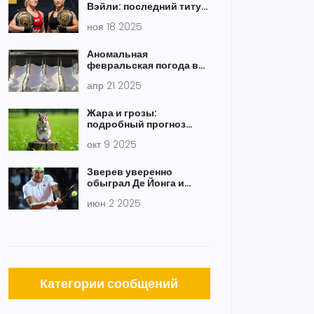
Вэйли: последний титул
«Пули» или триумф
ноя 18 2025
китайской
вулканической силы?
Аномальная
февральская погода в
Алтае: синоптики
апр 21 2025
предупреждают о
морозах и снегопадах
Жара и грозы:
подробный прогноз
погоды на
окт 9 2025
16‑17 августа 2025 в
Новосибирске
Зверев уверенно
обыграл Де Йонга и
прошёл в третий круг
июн 2 2025
Roland Garros 2025
Категории сообщений