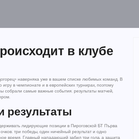
происходит в клубе
догорец» наверняка уже в вашем списке любимых команд. В
игру в чемпионате и в европейских турнирах, поэтому
 мы собрали самые важные события: результаты матчей,
ером.
и результаты
 удерживать лидирующие позиции в Пироговской БТ Първа
 очков: три победы, один ничейный результат и одно
ное время. Главный нападающий забил три гола, а защита