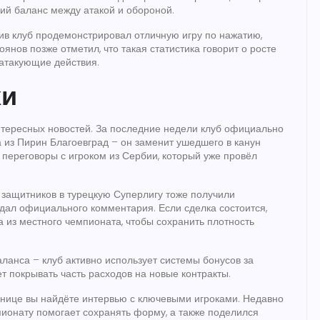
ий баланс между атакой и обороной.
див клуб продемонстрировал отличную игру по нажатию,
оянов позже отметил, что такая статистика говорит о росте
 атакующие действия.
хи
тересных новостей. За последние недели клуб официально
 из Пирин Благоевград – он заменит ушедшего в канун
 переговоры с игроком из Сербии, который уже провёл
 защитников в турецкую Суперлигу тоже получили
е дал официального комментария. Если сделка состоится,
а из местного чемпионата, чтобы сохранить плотность
ланса – клуб активно использует системы бонусов за
т покрывать часть расходов на новые контракты.
анице вы найдёте интервью с ключевыми игроками. Недавно
мпионату помогает сохранять форму, а также поделился