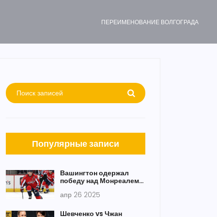
ПЕРЕИМЕНОВАНИЕ ВОЛГОГРАДА
Популярные записи
Вашингтон одержал
победу над Монреалем в
овертайме: Овечкин
апр 26 2025
оформил три очка в
стартовой игре плей-
офф
Шевченко vs Чжан