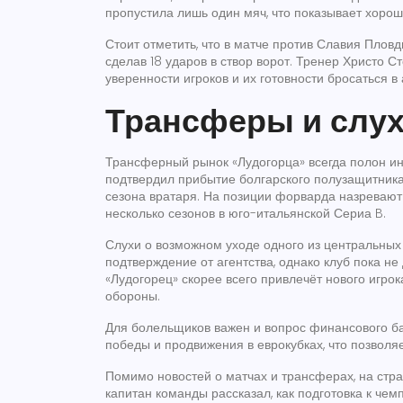
пропустила лишь один мяч, что показывает хорош
Стоит отметить, что в матче против Славия Плов
сделав 18 ударов в створ ворот. Тренер Христо Ст
уверенности игроков и их готовности бросаться в
Трансферы и слу
Трансферный рынок «Лудогорца» всегда полон ин
подтвердил прибытие болгарского полузащитника
сезона вратаря. На позиции форварда назревают
несколько сезонов в юго-итальянской Сериа B.
Слухи о возможном уходе одного из центральных
подтверждение от агентства, однако клуб пока н
«Лудогорец» скорее всего привлечёт нового игрок
обороны.
Для болельщиков важен и вопрос финансового ба
победы и продвижения в еврокубках, что позволяе
Помимо новостей о матчах и трансферах, на стр
капитан команды рассказал, как подготовка к че