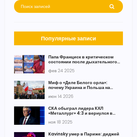
Популярные записи
Папа Франциск в критическом
состоянии после дыхательного
кризиса
фев 24 2025
Миф о «Деле Белого орла»:
почему Украина и Польша на
самом деле не воюют
июн 14 2026
СКА обыграл лидера КХЛ
«Металлург» 4:3 и вернулся в
зону плей-офф
ноя 18 2025
Kavinsky умер в Париже: диджей