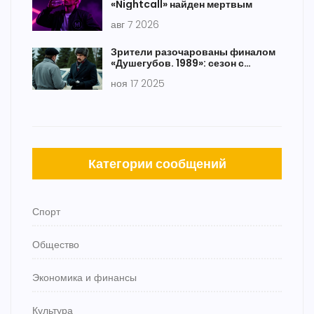
«Nightcall» найден мертвым
авг 7 2026
Зрители разочарованы финалом
«Душегубов. 1989»: сезон с
кровью, предсказуемостью и
ноя 17 2025
убитой интригой
Категории сообщений
Спорт
Общество
Экономика и финансы
Культура