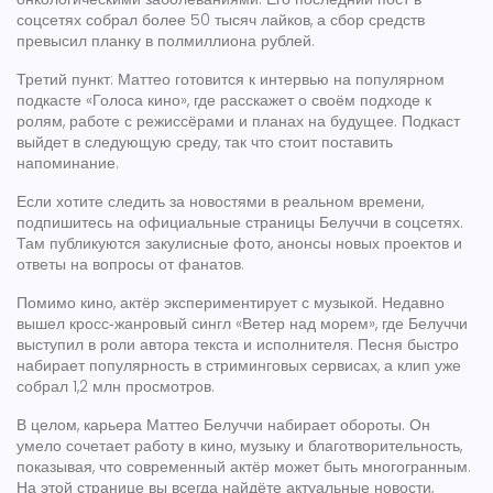
соцсетях собрал более 50 тысяч лайков, а сбор средств
превысил планку в полмиллиона рублей.
Третий пункт: Маттео готовится к интервью на популярном
подкасте «Голоса кино», где расскажет о своём подходе к
ролям, работе с режиссёрами и планах на будущее. Подкаст
выйдет в следующую среду, так что стоит поставить
напоминание.
Если хотите следить за новостями в реальном времени,
подпишитесь на официальные страницы Белуччи в соцсетях.
Там публикуются закулисные фото, анонсы новых проектов и
ответы на вопросы от фанатов.
Помимо кино, актёр экспериментирует с музыкой. Недавно
вышел кросс‑жанровый сингл «Ветер над морем», где Белуччи
выступил в роли автора текста и исполнителя. Песня быстро
набирает популярность в стриминговых сервисах, а клип уже
собрал 1,2 млн просмотров.
В целом, карьера Маттео Белуччи набирает обороты. Он
умело сочетает работу в кино, музыку и благотворительность,
показывая, что современный актёр может быть многогранным.
На этой странице вы всегда найдёте актуальные новости,