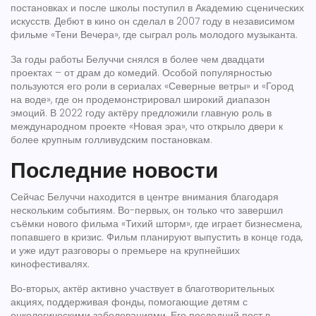
постановках и после школы поступил в Академию сценических
искусств. Дебют в кино он сделал в 2007 году в независимом
фильме «Тени Вечера», где сыграл роль молодого музыканта.
За годы работы Белуччи снялся в более чем двадцати
проектах – от драм до комедий. Особой популярностью
пользуются его роли в сериалах «Северные ветры» и «Город
на воде», где он продемонстрировал широкий диапазон
эмоций. В 2022 году актёру предложили главную роль в
международном проекте «Новая эра», что открыло двери к
более крупным голливудским постановкам.
Последние новости
Сейчас Белуччи находится в центре внимания благодаря
нескольким событиям. Во-первых, он только что завершил
съёмки нового фильма «Тихий шторм», где играет бизнесмена,
попавшего в кризис. Фильм планируют выпустить в конце года,
и уже идут разговоры о премьере на крупнейших
кинофестивалях.
Во‑вторых, актёр активно участвует в благотворительных
акциях, поддерживая фонды, помогающие детям с
онкологическими заболеваниями. Его последний пост в