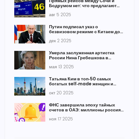
Прямых рейсов между Сочи и
Бодрумом нет: что предлагают
авиакомпании в 2025 году
авг 5 2025
Путин подписал указ о
безвизовом режиме с Китаем до
14 сентября 2026 года
дек 2 2025
Умерла заслуженная артистка
России Нина Гребешкова в
возрасте 94 лет
мая 13 2025
Татьяна Ким в топ‑50 самых
богатых self‑made женщин и
Мира Мурати собрала $2 млрд
окт 20 2025
ФНС завершила эпоху тайных
счетов в ОАЭ: миллионы россиян
получили запросы
ноя 17 2025