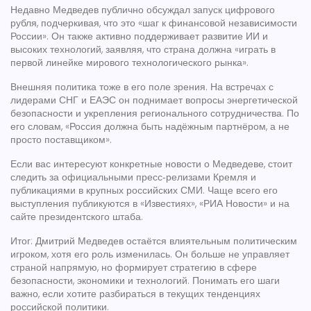
Недавно Медведев публично обсуждал запуск цифрового
рубля, подчеркивая, что это «шаг к финансовой независимости
России». Он также активно поддерживает развитие ИИ и
высоких технологий, заявляя, что страна должна «играть в
первой линейке мирового технологического рынка».
Внешняя политика тоже в его поле зрения. На встречах с
лидерами СНГ и ЕАЭС он поднимает вопросы энергетической
безопасности и укрепления регионального сотрудничества. По
его словам, «Россия должна быть надёжным партнёром, а не
просто поставщиком».
Если вас интересуют конкретные новости о Медведеве, стоит
следить за официальными пресс‑релизами Кремля и
публикациями в крупных российских СМИ. Чаще всего его
выступления публикуются в «Известиях», «РИА Новости» и на
сайте президентского штаба.
Итог: Дмитрий Медведев остаётся влиятельным политическим
игроком, хотя его роль изменилась. Он больше не управляет
страной напрямую, но формирует стратегию в сфере
безопасности, экономики и технологий. Понимать его шаги
важно, если хотите разбираться в текущих тенденциях
российской политики.