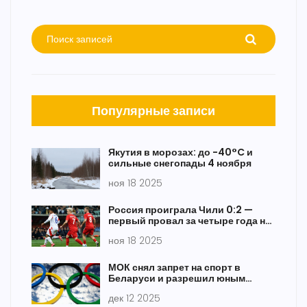
Популярные записи
Якутия в морозах: до -40°C и
сильные снегопады 4 ноября
ноя 18 2025
Россия проиграла Чили 0:2 —
первый провал за четыре года на
«Фиште»
ноя 18 2025
МОК снял запрет на спорт в
Беларуси и разрешил юным
россиянам и белорусам
дек 12 2025
выступать под флагами