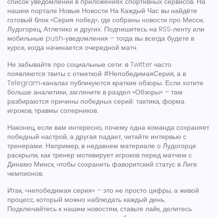
список уведомлений в приложениях спортивных сервисов. На
нашем портале
Новые Новости На Каждый Час
вы найдёте
готовый блок «Серия побед», где собраны новости про Месси,
Лудогорец, Атлетико и других. Подпишитесь на RSS‑ленту или
мобильные push‑уведомления – тогда вы всегда будете в
курсе, когда начинается очередной матч.
Не забывайте про социальные сети: в Twitter часто
появляются твиты с отметкой #НепобедимаяСерия, а в
Telegram‑каналах публикуются краткие обзоры. Если хотите
больше аналитики, загляните в раздел «Обзоры» – там
разбираются причины победных серий: тактика, форма
игроков, травмы соперников.
Наконец, если вам интересно, почему одна команда сохраняет
победный настрой, а другая падает, читайте интервью с
тренерами. Например, в недавнем материале о Лудогорце
раскрыли, как тренер мотивирует игроков перед матчем с
Динамо Минск, чтобы сохранить фаворитский статус в Лиге
чемпионов.
Итак, «непобедимая серия» – это не просто цифры, а живой
процесс, который можно наблюдать каждый день.
Подключайтесь к нашим новостям, ставьте лайк, делитесь