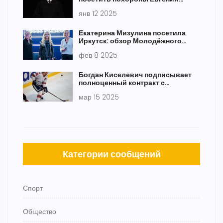
Добровольской? Разъяснения
янв 12 2025
адвоката
Екатерина Мизулина посетила
Иркутск: обзор Молодёжного
дома и обсуждение безопасности
фев 8 2025
в интернете
Богдан Киселевич подписывает
полноценный контракт с
"Локомотивом"
мар 15 2025
Категории сообщений
Спорт
Общество