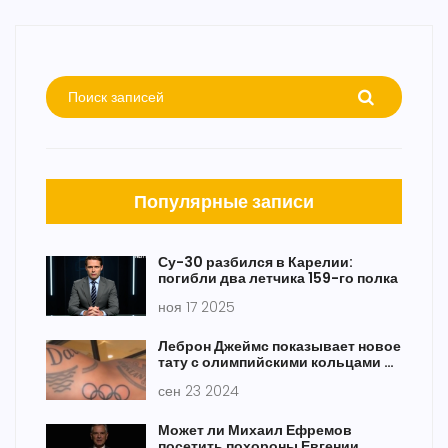
Популярные записи
Су-30 разбился в Карелии:
погибли два летчика 159-го полка
ноя 17 2025
Леброн Джеймс показывает новое
тату с олимпийскими кольцами —
символ достижений и
сен 23 2024
приверженности
Может ли Михаил Ефремов
посетить похороны Евгении