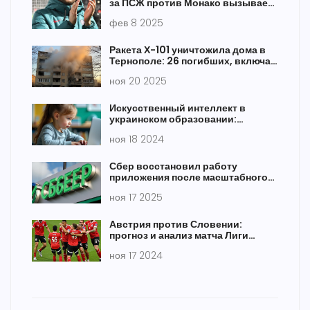
за ПСЖ против Монако вызывает
фурор
фев 8 2025
Ракета Х-101 уничтожила дома в
Тернополе: 26 погибших, включая
троих детей
ноя 20 2025
Искусственный интеллект в
украинском образовании:
преимущества и риски для школы
ноя 18 2024
Сбер восстановил работу
приложения после масштабного
сбоя 17 ноября — 4000 жалоб от
ноя 17 2025
клиентов
Австрия против Словении:
прогноз и анализ матча Лиги
наций УЕФА на 17 ноября 2024
ноя 17 2024
года