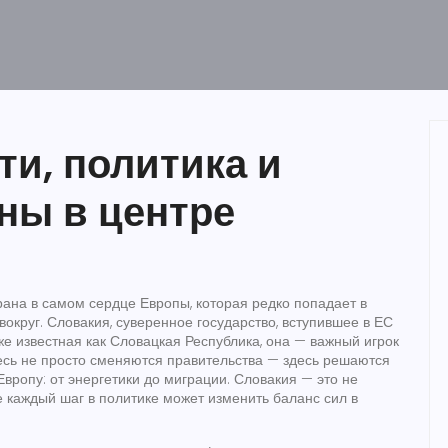
ти, политика и
ны в центре
рана в самом сердце Европы, которая редко попадает в
 вокруг.
Словакия
,
суверенное государство, вступившее в ЕС
кже известная как
Словацкая Республика
, она — важный игрок
сь не просто сменяются правительства — здесь решаются
вропу: от энергетики до миграции. Словакия — это не
де каждый шаг в политике может изменить баланс сил в