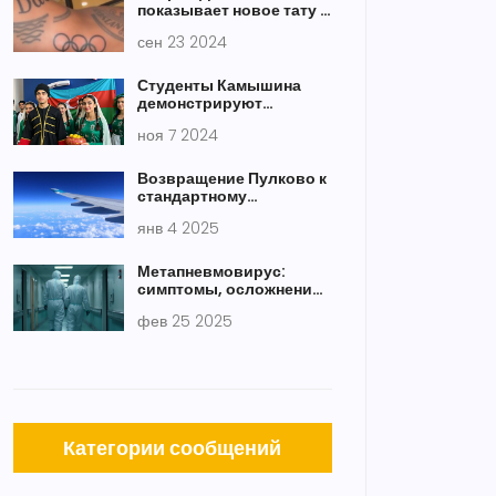
показывает новое тату с
олимпийскими
сен 23 2024
кольцами — символ
достижений и
приверженности
Студенты Камышина
демонстрируют
костюмы и кулинарию 15
ноя 7 2024
национальностей
Возвращение Пулково к
стандартному
расписанию: что это
янв 4 2025
значит для
путешественников
Метапневмовирус:
симптомы, осложнения
и пути заражения
фев 25 2025
Категории сообщений