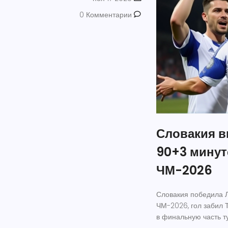
0 Комментарии
Словакия в
90+3 минут
ЧМ-2026
Словакия победила Л
ЧМ-2026, гол забил 
в финальную часть т