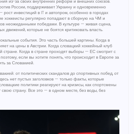
ния из-за своих внутренних реформ и внешних союзов.
против России, поддерживает Украину и одновременно
 рост инвестиций в IT и автопром, особенно в городах
ие хоккеисты регулярно попадают в сборную на ЧМ и
ов неожиданными победами. В культуре — живая сцена,
 движений, которые не боятся критиковать власть.
локальные события. Это часть большей картины. Когда в
яет на цены в Австрии. Когда словацкий хоккейный клуб
 стране. Когда в стране проходят выборы — ЕС смотрит с
поэтому, если вы хотите понять, что происходит в Европе за
ть за Словакией.
овакией: от политических скандалов до спортивных побед, от
десь нет пустых заголовков — только факты, которые
 словацкие политики реагируют на кризисы, как спортсмены
свою страну. Все это — в одном месте, без воды, без