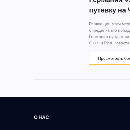
путевку на
Решающий матч между
определит, кто попа
Германия нуждается 
Okko и РИА Новости.
Просмотреть бо
О НАС