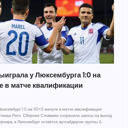
ыиграла у Люксембурга 1:0 на
е в матче квалификации
юксембург 1:0 на 90+3 минуте в матче квалификации
Томаш Риго. Сборная Словакии сохранила шансы на выход
урнира, а Люксембург остаётся аутсайдером группы A.