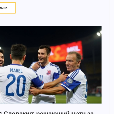
льше
s Словакия: решающий матч за