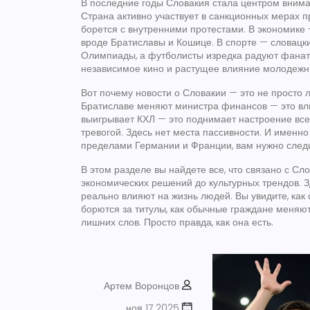
В последние годы
Словакия
стала центром внима
Страна активно участвует в санкционных мерах 
борется с внутренними протестами. В экономике —
вроде Братиславы и Кошице. В спорте — словацк
Олимпиады, а футболисты изредка радуют фанат
независимое кино и растущее влияние молодежных
Вот почему новости о Словакии — это не просто 
Братиславе меняют министра финансов — это вли
выигрывает КХЛ — это поднимает настроение всей
тревогой. Здесь нет места пассивности. И именно 
пределами Германии и Франции, вам нужно следи
В этом разделе вы найдете все, что связано с Сл
экономических решений до культурных трендов. З
реально влияют на жизнь людей. Вы увидите, как
борются за титулы, как обычные граждане меняют 
лишних слов. Просто правда, как она есть.
Артем Воронцов
ноя 17 2025