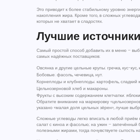
Это приводит к более стабильному уровню энерг
накопления жира. Кроме того, в сложных углевода
которых не хватает в сладостях.
Лучшие источники
Самый простой способ добавить их в меню – выби
самых надёжных поставщиков:
Овсянка и другие цельные крупы: гречка, кус-кус, 
Бобовые: фасоль, чечевица, нут.
Корнеплоды и клубнеплоды: картофель, сладкий к
Цельнозерновой хлеб и макароны.
Фрукты с высоким содержанием клетчатки: яблоки,
Обратите внимание на маркировку «цельнозернов
указано «малая доля цельных зёрен», лучше выбр
Сложные углеводы легко вписать в любой приём п
салат с киноа и фасолью; на ужин – запечённый б
полезными жирами, тогда почувствуете сытость н