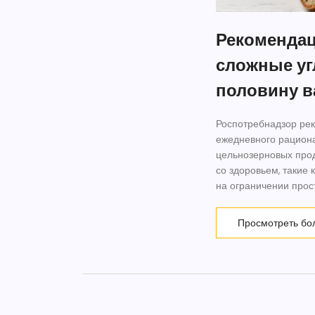
Рекомендац
сложные уг
половину в
Роспотребнадзор ре
ежедневного рациона
цельнозерновых прод
со здоровьем, такие
на ограничении прос
по здоровому питани
Просмотреть бо