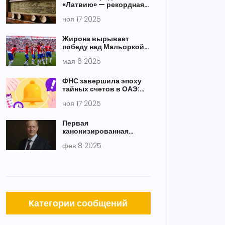
«Латвию» — рекордная
активность военной
ноя 17 2025
радиостанции в день с
шестью кодами
Жирона вырывает
победу над Мальоркой:
единственный гол матча
мая 6 2025
приносит три очка
ФНС завершила эпоху
тайных счетов в ОАЭ:
миллионы россиян
ноя 17 2025
получили запросы
Первая
канонизированная
женщина Петербурга:
фев 8 2025
обновленная память о
святой Ксении
Петербургской
Категории сообщений