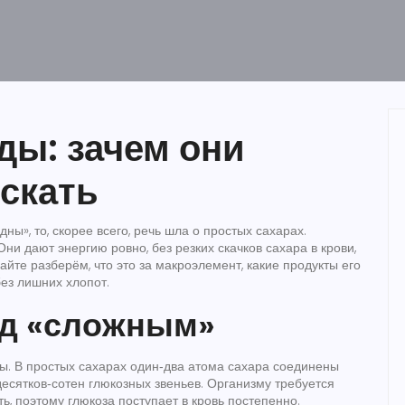
ды: зачем они
искать
ны», то, скорее всего, речь шла о простых сахарах.
ни дают энергию ровно, без резких скачков сахара в крови,
айте разберём, что это за макроэлемент, какие продукты его
без лишних хлопот.
од «сложным»
лы. В простых сахарах один‑два атома сахара соединены
десятков‑сотен глюкозных звеньев. Организму требуется
, поэтому глюкоза поступает в кровь постепенно.