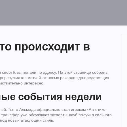
что происходит в
в спортe, вы попали по адресу. На этой странице собраны
о результатов матчей, от новых рекордов до предстоящих
ействительно интересно.
ные события недели
чей. Тьяго Альмада официально стал игроком «Атлетико
т трансфер уже обсуждают эксперты: клуб получил сильного
 под новый атакующий стиль.