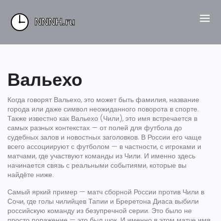
Вальехо
Когда говорят
Вальехо
,
это может быть фамилия, название
города или даже символ неожиданного поворота в спорте
.
Также известно как
Вальехо (Чили)
, это имя встречается в
самых разных контекстах — от полей для футбола до
судебных залов и новостных заголовков.
В России его чаще
всего ассоциируют с футболом — в частности, с игроками и
матчами, где участвуют команды из Чили. И именно здесь
начинается связь с реальными событиями, которые вы
найдёте ниже.
Самый яркий пример — матч сборной России против Чили в
Сочи, где голы чилийцев Тапии и Бреретона Диаса выбили
российскую команду из безупречной серии. Это было не
просто поражение — это был шок. И именно в этом матче имя