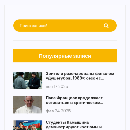
Популярные записи
Зрители разочарованы финалом
«Душегубов. 1989»: сезон с
кровью, предсказуемостью и
ноя 17 2025
убитой интригой
Папа Франциск продолжает
оставаться в критическом
состоянии, но показывает легкое
фев 24 2025
улучшение
Студенты Камышина
демонстрируют костюмы и