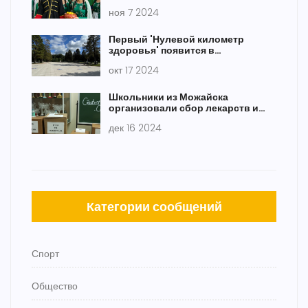
кулинарию 15 национальностей
ноя 7 2024
Первый 'Нулевой километр
здоровья' появится в
Кисловодске и станет новым
окт 17 2024
символом региона
Школьники из Можайска
организовали сбор лекарств и
писем для военного госпиталя
дек 16 2024
Категории сообщений
Спорт
Общество