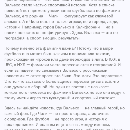
Вальехо
стало частью спортивной истории. Хотя в списке
новостей нет прямого упоминания футболиста по фамилии
Вальехо, его родина — Чили — фигурирует как ключевой
элемент. А в Чили есть не только игроки, но и города, люди,
истории. Например, город Вальехо в Калифорнии — но в
наших новостях он не фигурирует. Здесь Вальехо — это не
география, а спорт, эмоции, результаты.
Почему именно эта фамилия важна? Потому что в мире
футбола она может быть ключом к пониманию тактики,
происхождения игроков или даже переходов в лиги. В КХЛ, в
UFC, в НХЛ — фамилии часто пересекаются с географией. И
если вы ищете, что связывает Вальехо с российскими
новостями — ответ прост: это Чили. Это матч. Это поражение.
Это то, что заставило болельщиков пересматривать всё, что
они думали о сборной. Ни один из постов не называет
конкретного человека по фамилии Вальехо, но все они ведут к
этому имени через его культурный и спортивный контекст.
Здесь вы найдёте новости, где Вальехо — не главный герой, но
важный фон. Где Чили — не просто страна, а источник
сюрпризов. Где футбол — не просто игра, а история с
последствиями. И если вы ищете связь между именем,