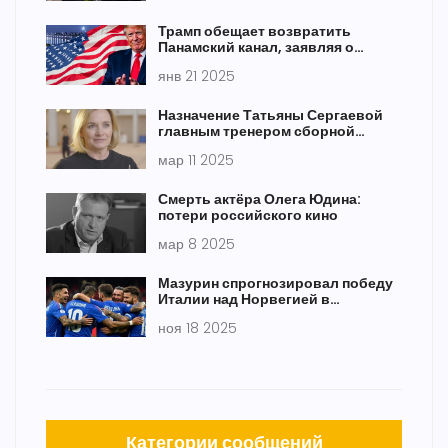
Трамп обещает возвратить
Панамский канал, заявляя о
важности американских
янв 21 2025
интересов
Назначение Татьяны Сергаевой
главным тренером сборной
России по художественной
мар 11 2025
гимнастике
Смерть актёра Олега Юдина:
потери российского кино
мар 8 2025
Мазурин спрогнозировал победу
Италии над Норвегией в
решающем матче квалификации
ноя 18 2025
ЧМ-2026
Категории сообщений