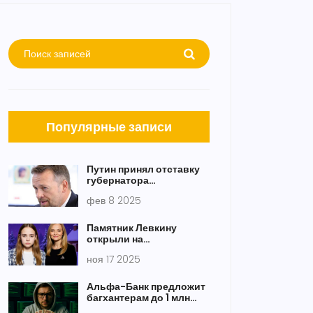
Популярные записи
Путин принял отставку
губернатора
Новгородской области
фев 8 2025
Андрея Никитина
Памятник Левкину
открыли на
Троекуровском: вдова и
ноя 17 2025
дочери вспомнили его
последние дни
Альфа-Банк предложит
багхантерам до 1 млн
рублей за критический