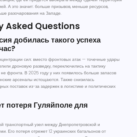
ей. А это значит: больше призывов, меньше ресурсов,
ьше разочарования на Западе.
y Asked Questions
сия добилась такого успеха
час?
нцентрации сил: вместо фронтовых атак — точечные удары
илили дроновую разведку, переключились на тактику
 не фронта. В 2025 году у них появилось больше запасов
инские арсеналы истощаются. Также снизилась
ных поставок из-за задержек в логистике и политических
ет потеря Гуляйполе для
ой транспортный узел между Днепропетровской и
ми. Его потеря отрежет 12 украинских батальонов от