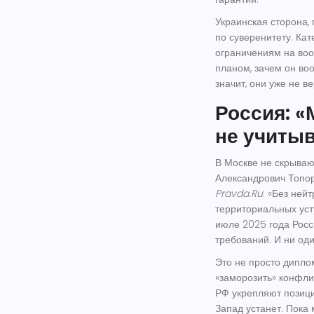
Украинская сторона,
по суверенитету. Кат
ограничениям на воор
планом, зачем он во
значит, они уже не в
Россия: «
не учиты
В Москве не скрываю
Александрович Топо
Pravda.Ru
: «Без ней
территориальных уст
июле 2025 года Рос
требований. И ни оди
Это не просто диплом
«заморозить» конфлик
РФ укрепляют позици
Запад устанет. Пока 