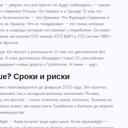
и — уверен, что они просто не будут соблюдать», — сказал
о обвиняет Россию. Он говорит и о Западе. О том, что
 безопасности» — это бумажки. Что Франция, Германия и
ь за Украину. Что их «поддержка» — это танки, которые
ем, и снаряды, которые поставляют с перебоями. Он знает:
раина не получит 500 танков, 1000 БМП и 200 систем ПВО —
ю фронта.
щи. Он просит о реальности. О том, что дипломатия без
ук. А пока дипломаты обсуждают «пункт 12», российские
дывают новые дороги к Гуляйполю. А танки — идут.
е? Сроки и риски
не стабилизируется до февраля 2026 года. Это прогноз,
раинские, так и западные военные аналитики. Почему
 что весной — сезон оттепели, грязи, оттепели. Техника не
ойска знают: им нужно взять Гуляйполе и Купянск до апреля.
реимущество.
ойдёт — Киев получит ещё один шанс. Если произойдёт —
позиции, где ей придётся выбирать между сдачей территории