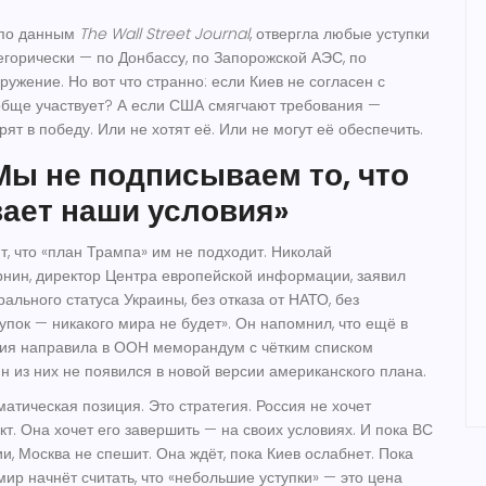
 по данным
The Wall Street Journal
, отвергла любые уступки
егорически — по Донбассу, по Запорожской АЭС, по
ужение. Но вот что странно: если Киев не согласен с
обще участвует? А если США смягчают требования —
ерят в победу. Или не хотят её. Или не могут её обеспечить.
Мы не подписываем то, что
вает наши условия»
т, что «план Трампа» им не подходит.
Николай
рнин
, директор Центра европейской информации, заявил
трального статуса Украины, без отказа от НАТО, без
упок — никакого мира не будет». Он напомнил, что ещё в
сия направила в ООН меморандум с чётким списком
н из них не появился в новой версии американского плана.
атическая позиция. Это стратегия. Россия не хочет
т. Она хочет его завершить — на своих условиях. И пока ВС
и, Москва не спешит. Она ждёт, пока Киев ослабнет. Пока
мир начнёт считать, что «небольшие уступки» — это цена