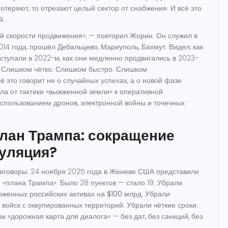
отеряют, то отрезают целый сектор от снабжения. И всё это
й.
й скорости продвижения», — повторил Жорин. Он служил в
014 года, прошёл Дебальцево, Мариуполь, Бахмут. Видел, как
тступали в 2022-м, как они медленно продвигались в 2023-
. Слишком чётко. Слишком быстро. Слишком
 это говорит не о случайных успехах, а о новой фазе
ла от тактики «выжженной земли» к оперативной
спользованием дронов, электронной войны и точечных
лан Трампа: сокращение
туляция?
еговоры. 24 ноября 2025 года в Женеве США представили
«плана Трампа». Было 28 пунктов — стало 19. Убрали
оженных российских активах на
$100 млрд
. Убрали
 войск с оккупированных территорий. Убрали чёткие сроки.
ак «дорожная карта для диалога» — без дат, без санкций, без