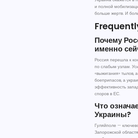
и полной мобилизаци
больше жертв. И бол
Frequentl
Почему Рос
именно сей
Россия перешла к ко
по слабым узлам. Ус
«выжигания» тылов, а
боеприпасов, а укра
эффективность запад
споров в ЕС.
Что означа
Украины?
Гуляйполе — ключев
Запорожской областя