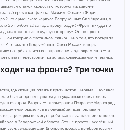
движутся с такой скоростью, которую украинские
 за всё время конфликта.
Максим Юрьевич Жорин
,
ра 3-го армейского корпуса
Вооружённых Сил Украины
, в
ле 25 ноября 2025 года предупредил: «Фронт никуда не
м двигается только в худшую сторону». Он не просто
 — он говорил о системном сдвиге. Не о том, что потеряли
е. А о том, что
Вооружённые Силы России
теперь
ативу на трёх ключевых направлениях одновременно — и
а результат перестройки логистики, командования и тактики.
ходит на фронте? Три точки
стка, где ситуация близка к критической. Первый —
Купянск
.
в мае был опорным пунктом для украинских сил, теперь
еден из строя. Второй — агломерация
Покровск-Мирноград
.
дразделения оказались в ловушке: запасы топлива и
тся, а резервы не могут пробиться из-за плотного огневого
ляйполе
в Запорожской области. Это не просто населённый
тный узел, связывающий Днепропетровск с прифронтовыми