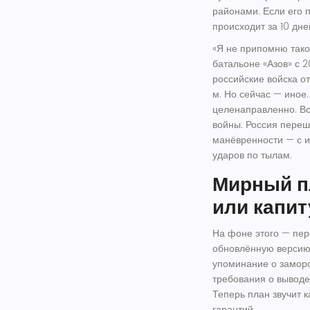
районами. Если его п
происходит за 10 дне
«Я не припомню тако
батальоне «Азов» с 2
российские войска о
м. Но сейчас — иное
целенаправленно. Всё
войны: Россия переш
манёвренности — с и
ударов по тылам.
Мирный п
или капи
На фоне этого — пер
обновлённую версию 
упоминание о замор
требования о выводе
Теперь план звучит к
гарантий.