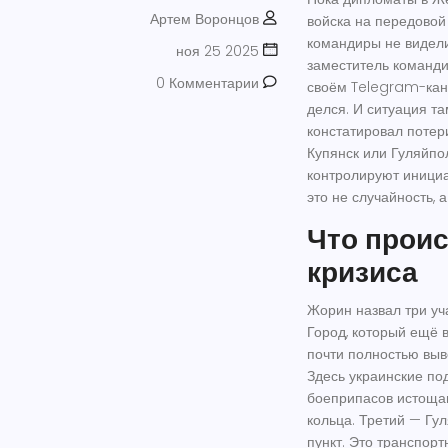
Артем Воронцов
войска на передовой 
командиры не видели
ноя 25 2025
заместитель команди
0 Комментарии
своём Telegram-кана
делся. И ситуация та
констатировал потери
Купянск или Гуляйпол
контролируют иници
это не случайность, 
Что проис
кризиса
Жорин назвал три уча
Город, который ещё 
почти полностью выв
Здесь украинские по
боеприпасов истощаю
кольца. Третий —
Гу
пункт. Это транспор