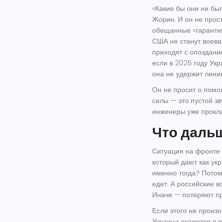
«Какие бы они ни был
Жорин. И он не прост
обещанные «гарантии
США не станут воеват
приходят с опоздани
если в 2026 году Ук
она не удержит лини
Он не просит о помо
силы — это пустой зв
инженеры уже прокла
Что дальш
Ситуация на фронте 
который дают как ук
именно тогда? Потому
едет. А российские в
Иначе — потеряют п
Если этого не произ
Украина окажется в 