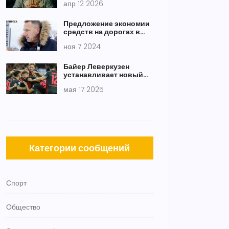
апр 12 2026
баг
Предложение экономии
средств на дорогах в
Свердловской области:
ноя 7 2024
Новый взгляд на
бюджетные расходы
Байер Леверкузен
устанавливает новый
рекорд в Бундеслиге
мая 17 2025
после серии без
поражений
Категории сообщений
Спорт
Общество