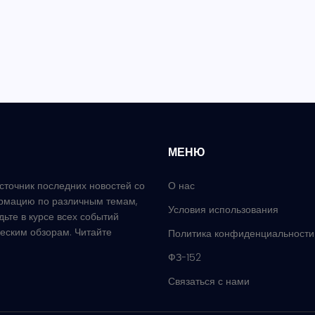
МЕНЮ
сточник последних новостей со
О нас
рмацию по различным темам,
Условия использования
удьте в курсе всех событий
еским обзорам. Читайте
Политика конфиденциальности
ФЗ-152
Связаться с нами