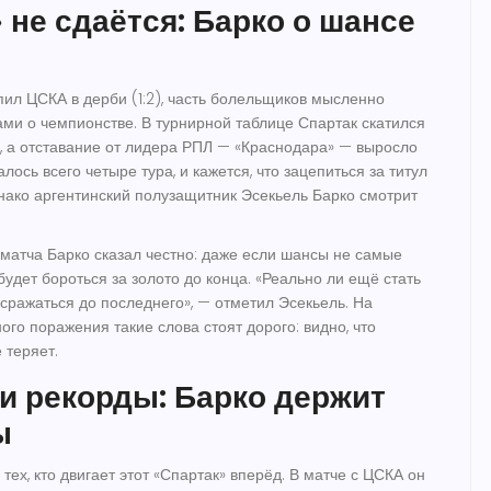
 не сдаётся: Барко о шансе
пил ЦСКА в дерби (1:2), часть болельщиков мысленно
ми о чемпионстве. В турнирной таблице
Спартак
скатился
, а отставание от
лидера РПЛ
— «Краснодара» — выросло
алось всего четыре тура, и кажется, что зацепиться за титул
нако аргентинский полузащитник Эсекьель Барко смотрит
матча Барко сказал честно: даже если шансы не самые
удет бороться за золото до конца. «Реально ли ещё стать
ражаться до последнего», — отметил Эсекьель. На
го поражения такие слова стоят дорого: видно, что
 теряет.
и рекорды: Барко держит
ы
тех, кто двигает этот «Спартак» вперёд. В матче с ЦСКА он