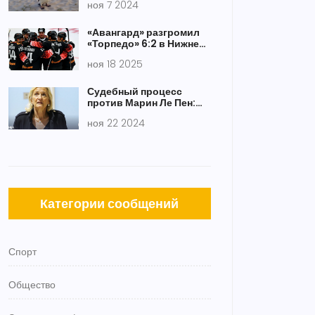
ноя 7 2024
3100 км
«Авангард» разгромил
«Торпедо» 6:2 в Нижнем
Новгороде — Маклауд и
ноя 18 2025
Фьоре расстреляли
защиту
Судебный процесс
против Марин Ле Пен:
возможно поражение в
ноя 22 2024
президентской гонке
Категории сообщений
Спорт
Общество