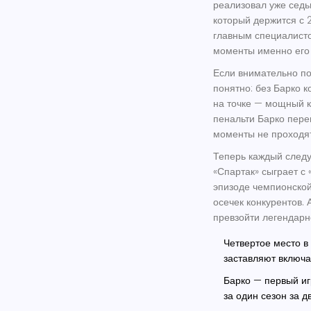
реализовал уже седьм
который держится с 
главным специалисто
моменты именно его 
Если внимательно по
понятно: без Барко 
на точке — мощный ко
пенальти Барко пере
моменты не проходят
Теперь каждый след
«Спартак» сыграет с
эпизоде чемпионской
осечек конкурентов.
превзойти легендарн
Четвертое место
в 
заставляют включ
Барко — первый иг
за один сезон за д