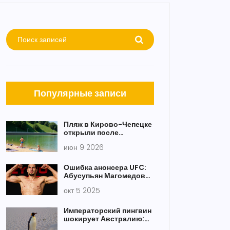
Популярные записи
Пляж в Кирово-Чепецке
открыли после
проверки
июн 9 2026
Роспотребнадзора
Ошибка анонсера UFC:
Абусупьян Магомедов
назвали
окт 5 2025
«Нурмагомедовым» в
Канзас-Сити
Императорский пингвин
шокирует Австралию:
рекордная миграция на