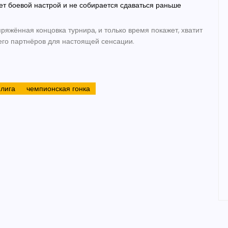
ет боевой настрой и не собирается сдаваться раньше
ряжённая концовка турнира, и только время покажет, хватит
 его партнёров для настоящей сенсации.
лига
чемпионская гонка