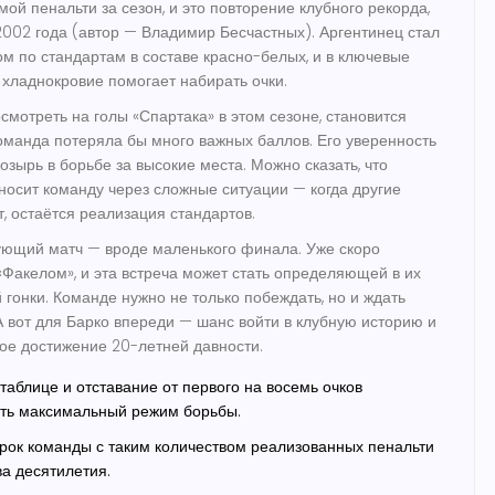
ой пенальти за сезон, и это повторение клубного рекорда,
2002 года (автор — Владимир Бесчастных). Аргентинец стал
м по стандартам в составе красно-белых, и в ключевые
хладнокровие помогает набирать очки.
смотреть на голы «Спартака» в этом сезоне, становится
команда потеряла бы много важных баллов. Его уверенность
зырь в борьбе за высокие места. Можно сказать, что
носит команду через сложные ситуации — когда другие
, остаётся реализация стандартов.
ующий матч — вроде маленького финала. Уже скоро
 «Факелом», и эта встреча может стать определяющей в их
 гонки. Команде нужно не только побеждать, но и ждать
 А вот для Барко впереди — шанс войти в клубную историю и
ое достижение 20-летней давности.
таблице и отставание от первого на восемь очков
ать максимальный режим борьбы.
рок команды с таким количеством реализованных пенальти
ва десятилетия.