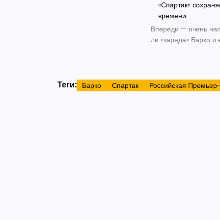
«Спартак» сохраня
времени.
Впереди — очень нап
ли «заряда» Барко и
Теги:
Барко
Спартак
Российская Премьер-