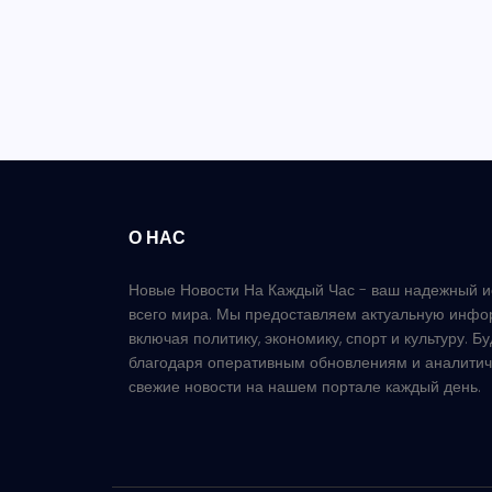
О НАС
Новые Новости На Каждый Час - ваш надежный и
всего мира. Мы предоставляем актуальную инфо
включая политику, экономику, спорт и культуру. Б
благодаря оперативным обновлениям и аналитич
свежие новости на нашем портале каждый день.