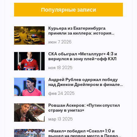
Популярные записи
Курьера из Екатеринбурга
приняли за киллера: история
ареста
июн 7 2026
СКА обыграл «Металлург» 4:3 и
вернулся в зону плей-офф КХЛ
ноя 18 2025
Андрей Рублев одержал победу
над Джеком Дрейпером в финале
турнира ATP в Дохе
фев 24 2025
Ровшан Аскеров: «Путин спустил
страну в унитаз»
мар 13 2025
«Факел» победил «Сокол» 1:0 и
вышел на первое место в Первой