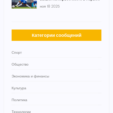
лиге — прервал 56-летнюю
ноя 18 2025
черную полосу в Саратове
Категории сообщений
Спорт
Общество
Экономика и финансы
Культура
Политика
Технологии