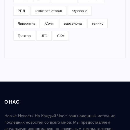
РПЛ
ключевая ставка
здоровье
Ливерпуль
Сочи
Барселона
теннис
Трактор
UFC
СКА
О НАС
Новые Новости На Каждый Час - ваш надежный источник
последних новостей со всего мира. Мы предоставляем
актуальную информацию по различным темам, включая