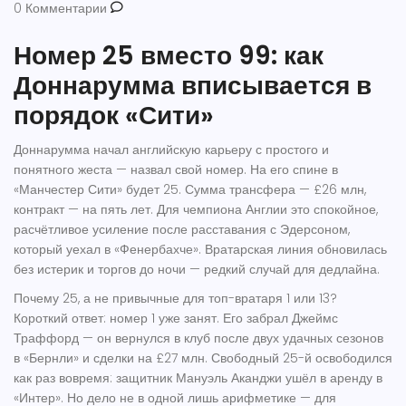
0 Комментарии
Номер 25 вместо 99: как
Доннарумма вписывается в
порядок «Сити»
Доннарумма
начал английскую карьеру с простого и
понятного жеста — назвал свой номер. На его спине в
«Манчестер Сити» будет 25. Сумма трансфера — £26 млн,
контракт — на пять лет. Для чемпиона Англии это спокойное,
расчётливое усиление после расставания с Эдерсоном,
который уехал в «Фенербахче». Вратарская линия обновилась
без истерик и торгов до ночи — редкий случай для дедлайна.
Почему 25, а не привычные для топ-вратаря 1 или 13?
Короткий ответ: номер 1 уже занят. Его забрал Джеймс
Траффорд — он вернулся в клуб после двух удачных сезонов
в «Бернли» и сделки на £27 млн. Свободный 25-й освободился
как раз вовремя: защитник Мануэль Аканджи ушёл в аренду в
«Интер». Но дело не в одной лишь арифметике — для