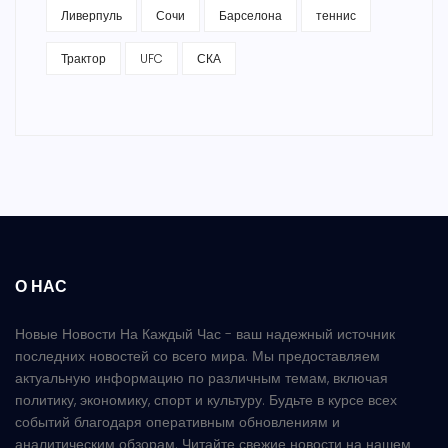
Ливерпуль
Сочи
Барселона
теннис
Трактор
UFC
СКА
О НАС
Новые Новости На Каждый Час - ваш надежный источник
последних новостей со всего мира. Мы предоставляем
актуальную информацию по различным темам, включая
политику, экономику, спорт и культуру. Будьте в курсе всех
событий благодаря оперативным обновлениям и
аналитическим обзорам. Читайте свежие новости на нашем