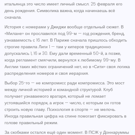
итальянца это число имеет личный смысл: 25 февраля его
день рождения. Символика важна, когда начинаешь всё
сначала.
История с номерами у Джиджи вообще отдельный сюжет. В
«Милане» он прославился под 99-м — год рождения, бренд,
узнаваемость с 16 лет. В Париже сначала пришлось обходить
строгие правила Лиги 1 — там у киперов традиционно
допускались 1, 16 и 30. Ему дали временный 50-й, а позже,
когда регламент смягчили, вернулся к любимому 99-му. В
Англии таких жёстких ограничений нет, но в «Сити» своя логика
распределения номеров и своя иерархия.
Выбор 25-го — не компромисс ради компромисса. Это мост
между личной историей и командной структурой. Клуб
получает узнаваемого вратаря, который не ломает
устоявшийся порядок, а игрок — число, с которым он готов
строить новую главу. Психология в спорте — не мелочь.
Иногда правильная цифра на спине помогает фиксировать в
голове правильный режим.
За скобками остался ещё один момент. В ПСЖ у Доннаруммы