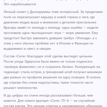
Это нарабатывается.
Личный сюжет у Доннаруммы тоже интересный. За пределами
поля он перезапускает карьеру в новой стране и лиге, где
давление медиа выше и внимание к деталям пристальнее.
Вратарь живёт от эпизода к эпизоду: одна ошибка — неделя
заголовков, одна «вытащенная» игра — море уважения. Ему
предстоит быстро завоевать доверие трибун «Этихада», а с
этим у него обычно проблем нет: в Италии и Франции он
выдерживал и свист, и овации.
Состав «Сити» благодаря этой сделке выглядит цельнее.
После ухода Эдерсона было важно не только подписать
«громкую фамилию», но и сохранить баланс. Конкуренция на
«единице» стала острее, а тренерский штаб получил минимум
два разных по профилю решения на одну позицию. В сезоне,
где отрезки без очков недопустимы, такие тонкости часто
решают чемпионство.
И да, цифры на спине иногда рассказывают больше, чем
кажется. Для нового вратаря «Сити» 25-й — не случайная
пустая клетка. Это личная отметка и одновременно обещание: