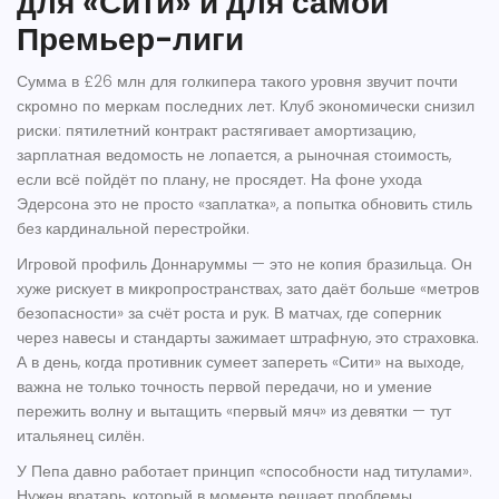
для «Сити» и для самой
Премьер-лиги
Сумма в £26 млн для голкипера такого уровня звучит почти
скромно по меркам последних лет. Клуб экономически снизил
риски: пятилетний контракт растягивает амортизацию,
зарплатная ведомость не лопается, а рыночная стоимость,
если всё пойдёт по плану, не просядет. На фоне ухода
Эдерсона это не просто «заплатка», а попытка обновить стиль
без кардинальной перестройки.
Игровой профиль Доннаруммы — это не копия бразильца. Он
хуже рискует в микропространствах, зато даёт больше «метров
безопасности» за счёт роста и рук. В матчах, где соперник
через навесы и стандарты зажимает штрафную, это страховка.
А в день, когда противник сумеет запереть «Сити» на выходе,
важна не только точность первой передачи, но и умение
пережить волну и вытащить «первый мяч» из девятки — тут
итальянец силён.
У Пепа давно работает принцип «способности над титулами».
Нужен вратарь, который в моменте решает проблемы