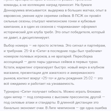
команды, а не коллекцию наград приносит. На бумаге
Доннарумма вписывается: выдержка в больших матчах, опыт в
евровесне, умение идти сериями сейвов. В ПСЖ он провёл
сильные сезоны, отыграл чемпионские гонки и кубковые
кампании, а в один из сезонов с «парижанами» оформил
исторический для клуба требл. Это опыт победителя, который
не давит, а дисциплинирует.
Выбор номера — не просто эстетика. Это сигнал и партнёрам,
и трибунам. 25-й в «Сити» в последние годы был «рабочим»
номером полевых игроков, а не вратарей. Пересборка
ассоциаций — дело пары удачных сейвов в первых турах.
Кстати, маркетинг отреагирует быстро: новый мерч в клубном
магазине, презентации для азиатского и американского
рынков, контент вокруг «25-го» и даты рождения 25.02 — это
всё ожидаемо и работает на узнаваемость.
Турнирно «Сити» получает гибкость. Можно играть блоками:
один кипер — под соперника с высоким прессингом, другой —
под силовые атаки и стандарты. В длинной дистанции это
банально экономит очки. В Лиге чемпионов — где одна ошибка