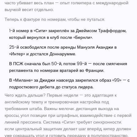
часто убивает весь план — опыт голкипера с международной
выучкой весит отдельно.
Теперь к фактуре по номерам, чтобы не путаться:
1-й номер в «Сити» закреплён за Джеймсом Траффордом,
который вернулся в клуб после «Бернли».
25-й освободился после аренды Мануэля Аканджи в
«Интер» и достался Доннарумме.
В ПСЖ сначала был 50-й, потом 99-й — после смягчения
регламента по номерам вратарей во Франции.
В «Милане» за Джиджи навсегда закрепился образ «99» — с
подросткового дебюта до статуса лидера.
Чего ждать дальше? Первые недели — это адаптация к
английскому темпу и тренировочная настройка под
требования штаба. Важны мелочи: дистанция выхода на
кроссы, угол позиции при штрафных, взаимодействие с первой
линией прессинга. Система «Сити» требует синхронности:
если центральный защитник делает шаг вперёд, кипер должен
уже сокращать угол и готовить передачу в полупространство.