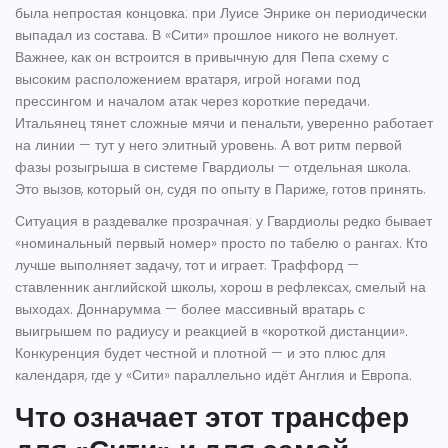
была непростая концовка: при Луисе Энрике он периодически
выпадал из состава. В «Сити» прошлое никого не волнует.
Важнее, как он встроится в привычную для Пепа схему с
высоким расположением вратаря, игрой ногами под
прессингом и началом атак через короткие передачи.
Итальянец тянет сложные мячи и пенальти, уверенно работает
на линии — тут у него элитный уровень. А вот ритм первой
фазы розыгрыша в системе Гвардиолы — отдельная школа.
Это вызов, который он, судя по опыту в Париже, готов принять.
Ситуация в раздевалке прозрачная: у Гвардиолы редко бывает
«номинальный первый номер» просто по табелю о рангах. Кто
лучше выполняет задачу, тот и играет. Траффорд —
ставленник английской школы, хорош в рефлексах, смелый на
выходах. Доннарумма — более массивный вратарь с
выигрышем по радиусу и реакцией в «короткой дистанции».
Конкуренция будет честной и плотной — и это плюс для
календаря, где у «Сити» параллельно идёт Англия и Европа.
Что означает этот трансфер