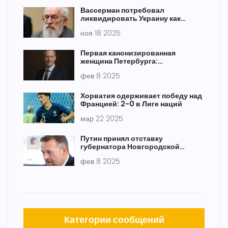
Вассерман потребовал
ликвидировать Украину как
«террористическую
ноя 18 2025
организацию»
Первая канонизированная
женщина Петербурга:
обновленная память о святой
фев 8 2025
Ксении Петербургской
Хорватия одерживает победу над
Францией: 2-0 в Лиге наций
мар 22 2025
Путин принял отставку
губернатора Новгородской
области Андрея Никитина
фев 8 2025
Категории сообщений