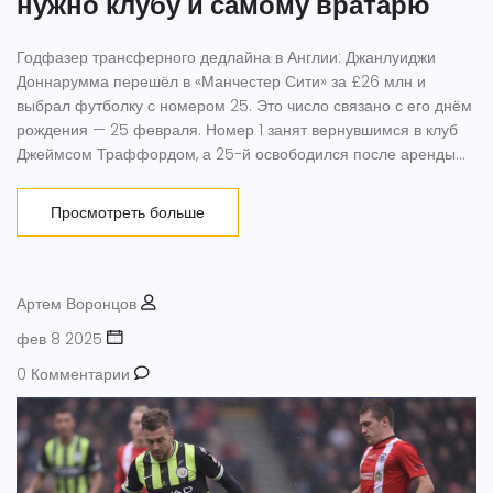
нужно клубу и самому вратарю
Годфазер трансферного дедлайна в Англии: Джанлуиджи
Доннарумма перешёл в «Манчестер Сити» за £26 млн и
выбрал футболку с номером 25. Это число связано с его днём
рождения — 25 февраля. Номер 1 занят вернувшимся в клуб
Джеймсом Траффордом, а 25-й освободился после аренды
Мануэля Аканджи в «Интер». Пятилетний контракт и новая
роль в команде Гвардиолы — старт с чистого листа.
Просмотреть больше
Артем Воронцов
фев 8 2025
0 Комментарии