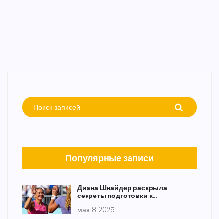
Популярные записи
Диана Шнайдер раскрыла
секреты подготовки к
возможному матчу против Иги
мая 8 2025
Свёнтек