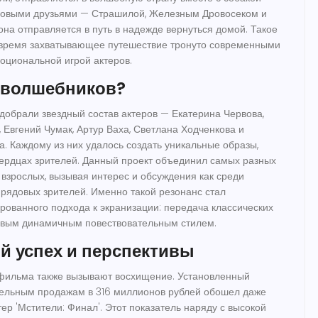
 новыми друзьями — Страшилой, Железным Дровосеком и
на отправляется в путь в надежде вернуться домой. Такое
е время захватывающее путешествие тронуто современными
оциональной игрой актеров.
 волшебников?
добрали звездный состав актеров — Екатерина Червова,
 Евгений Чумак, Артур Ваха, Светлана Ходченкова и
. Каждому из них удалось создать уникальные образы,
сердцах зрителей. Данный проект объединил самых разных
 взрослых, вызывая интерес и обсуждения как среди
и рядовых зрителей. Именно такой резонанс стал
рованного подхода к экранизации: передача классических
овым динамичным повествовательным стилем.
 успех и перспективы
фильма также вызывают восхищение. Установленный
тельным продажам в 316 миллионов рублей обошел даже
ер 'Мстители: Финал'. Этот показатель наряду с высокой