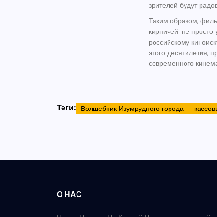
зрителей будут радо
Таким образом, филь
кирпичей' не просто 
российскому киноиск
этого десятилетия, 
современного кинема
Теги:
Волшебник Изумрудного города
кассов
О НАС