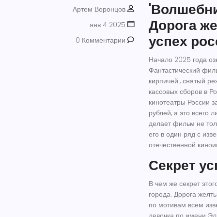
'Волшебни
Артем Воронцов
Дорога ж
янв 4 2025
успех рос
0 Комментарии
Начало 2025 года о
Фантастический филь
кирпичей', снятый р
кассовых сборов в Ро
кинотеатры России з
рублей, а это всего 
делает фильм не тол
его в один ряд с из
отечественной кинои
Секрет у
В чем же секрет это
города: Дорога желт
по мотивам всем изв
девочка по имени Эл