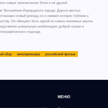
вать новые приключения Элли и её друзей.
м 'Волшебник Изумрудного города: Дорога желтых
установил новый рекорд, но и оживил интерес публики к
усству. Он обещает быть одной из самых значимых картин
представляя уникальную комбинацию доброй сказки и
тографического подхода.
ый сбор
кинопремьера
российский фильм
МЕНЮ