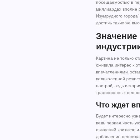
посещаемостью в пе
миллиардах вполне р
Изумрудного города'
достичь таких же выс
Значение
индустри
Картина не только с
оживила интерес к о
впечатлениями, оста
великолепной режисс
настрой, ведь истори
традиционных ценност
Что ждет в
Будет интересно узн
ведь первая часть уж
ожиданий критиков и
добавление неожида