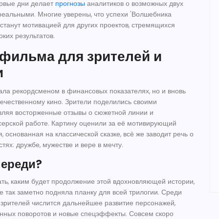
рвые дни делает
прогнозы
аналитиков о возможных двух
еальными. Многие уверены, что успехи 'Волшебника
 станут мотивацией для других проектов, стремящихся
оких результатов.
 фильма для зрителей и
и
тала рекордсменом в финансовых показателях, но и вновь
течественному кино. Зрители поделились своими
вляя восторженные отзывы о сюжетной линии и
ерской работе. Картину оценили за её мотивирующий
я, основанная на классической сказке, всё же заводит речь о
ях: дружбе, мужестве и вере в мечту.
переди?
ать, каким будет продолжение этой вдохновляющей истории,
е так заметно подняла планку для всей трилогии. Среди
 зрителей числится дальнейшее развитие персонажей,
нных поворотов и новые спецэффекты. Совсем скоро