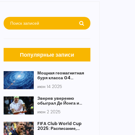
Популярные записи
Мощная геомагнитная
буря класса G4
повлияла на Землю
июн 14 2025
после выброса
корональной массы с
Солнца
Зверев уверенно
обыграл Де Йонга и
прошёл в третий круг
июн 2 2025
Roland Garros 2025
FIFA Club World Cup
2025: Расписание,
фавориты и стадионы —