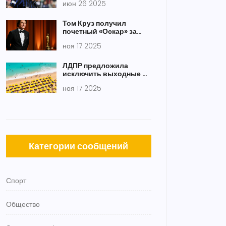
июн 26 2025
что нам известно о
матчах 25-26 июня
Том Круз получил
почетный «Оскар» за
вклад в кинематограф —
ноя 17 2025
первый в карьере
ЛДПР предложила
исключить выходные из
отпуска: 28 дней —
ноя 17 2025
только рабочие
Категории сообщений
Спорт
Общество