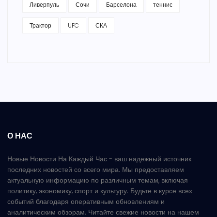
Ливерпуль
Сочи
Барселона
теннис
Трактор
UFC
СКА
О НАС
Новые Новости На Каждый Час - ваш надежный источник
последних новостей со всего мира. Мы предоставляем
актуальную информацию по различным темам, включая
политику, экономику, спорт и культуру. Будьте в курсе всех
событий благодаря оперативным обновлениям и
аналитическим обзорам. Читайте свежие новости на нашем