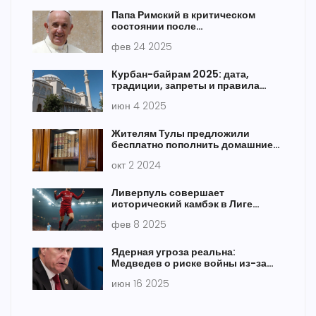
Папа Римский в критическом
состоянии после
«респираторного кризиса»
фев 24 2025
Курбан-байрам 2025: дата,
традиции, запреты и правила
праздника
июн 4 2025
Жителям Тулы предложили
бесплатно пополнить домашние
библиотеки
окт 2 2024
Ливерпуль совершает
исторический камбэк в Лиге
чемпионов, уничтожив Барселону
фев 8 2025
Ядерная угроза реальна:
Медведев о риске войны из-за
удара Израиля по Ирану
июн 16 2025