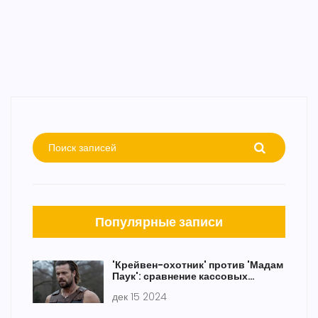
Популярные записи
'Крейвен-охотник' против 'Мадам
Паук': сравнение кассовых
сборов в рамках вселенной Sony
дек 15 2024
и Marvel