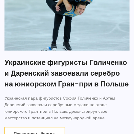
Украинские фигуристы Голиченко
и Даренский завоевали серебро
на юниорском Гран-при в Польше
Украинская пара фигуристов София Голиченко и Артём
Даренский завоевали серебряные медали на этапе
юниорского Гран-при в Польше, демонстрируя своё
мастерство и потенциал на международной арене.
Просмотреть больше