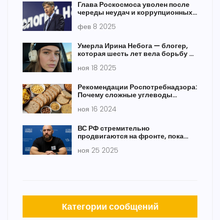
Глава Роскосмоса уволен после
череды неудач и коррупционных
скандалов
фев 8 2025
Умерла Ирина Небога — блогер,
которая шесть лет вела борьбу с
раком костей
ноя 18 2025
Рекомендации Роспотребнадзора:
Почему сложные углеводы
должны составлять половину
ноя 16 2024
вашего рациона
ВС РФ стремительно
продвигаются на фронте, пока
мирные переговоры отвлекают
ноя 25 2025
Категории сообщений