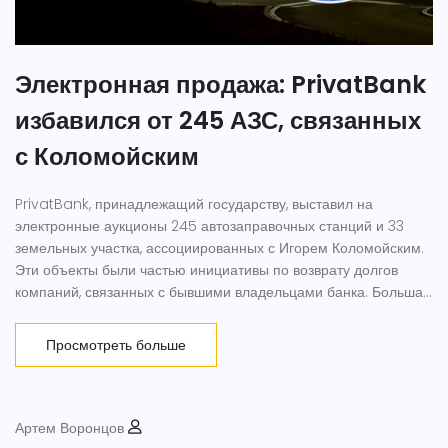
Электронная продажа: PrivatBank
избавился от 245 АЗС, связанных
с Коломойским
PrivatBank, принадлежащий государству, выставил на
электронные аукционы 245 автозаправочных станций и 33
земельных участка, ассоциированных с Игорем Коломойским.
Эти объекты были частью инициативы по возврату долгов
компаний, связанных с бывшими владельцами банка. Большая
часть станций находится в Днепропетровской, Харьковской и
Донецкой областях. Цены на некоторые объекты оказались
Просмотреть больше
сопоставимы с ценами на аптеки, что свидетельствует о
существенном недооценивании.
Артем Воронцов