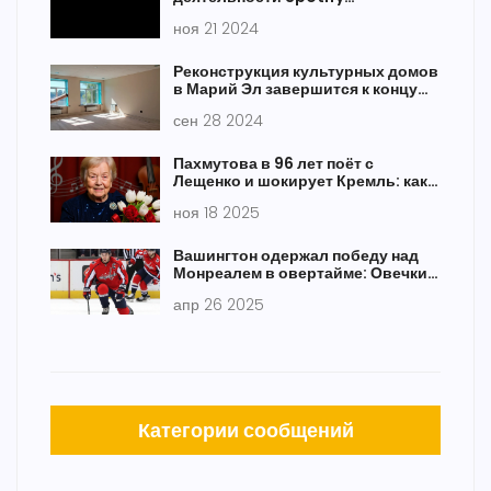
Technology S.A. по методу EBITDA
ноя 21 2024
по стандартам US GAAP
Реконструкция культурных домов
в Марий Эл завершится к концу
года
сен 28 2024
Пахмутова в 96 лет поёт с
Лещенко и шокирует Кремль: как
её музыка живёт в Шамане и
ноя 18 2025
Грамми
Вашингтон одержал победу над
Монреалем в овертайме: Овечкин
оформил три очка в стартовой
апр 26 2025
игре плей-офф
Категории сообщений