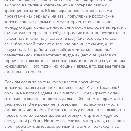
выросло на онлайн-контенте, но не потеряло связь с
традиционным кино. Её карьера пересекается с такими
проектами, как
сериалы на ТНТ
,
популярные российские
телевизионные драмы и комедии, ориентированные на
молодую аудиторию, где часто снимаются молодые актёры
, и с
фильмами, которые не требуют громких имен, но нуждаются в
искренности. Она не участвует в шоу-бизнесе ради славы —
её выбор ролей говорит о том, что она ищет смысл, а не
вирусность. Её работа в
российском кино
,
современной
отечественной кинематографии, где акцент смещается от
героических сюжетов к повседневным историям и внутренним
конфликтам
— это тихий, но мощный вклад в то, как мы теперь
смотрим на героев.
Если вы следите за тем, как меняется российское
телевидение, вы замечали: актрисы вроде Аглее Тарасовой
больше не играют «девушек с мечтой» — они играют людей,
которые не знают, что делать дальше. Это не мелодрама, это
реальность. В её ролях нет позёрства — только уязвимость,
смелость и честность. Именно поэтому её имена всплывают в
новостях не из-за скандалов, а потому что зрители ждут её
следующей работы. Ниже — все свежие материалы, связанные
с её проектами, интервью, ролями и тем, что происходит за