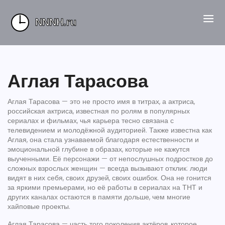
Аглая Тарасова
Аглая Тарасова — это не просто имя в титрах, а
актриса
,
российская актриса, известная по ролям в популярных
сериалах и фильмах, чья карьера тесно связана с
телевидением и молодёжной аудиторией
. Также известна как
Аглая
, она стала узнаваемой благодаря естественности и
эмоциональной глубине в образах, которые не кажутся
выученными.
Её персонажи — от непослушных подростков до
сложных взрослых женщин — всегда вызывают отклик: люди
видят в них себя, своих друзей, своих ошибок. Она не гонится
за яркими премьерами, но её работы в сериалах на ТНТ и
других каналах остаются в памяти дольше, чем многие
хайповые проекты.
Аглая Тарасова — часть того поколения актёров, которое