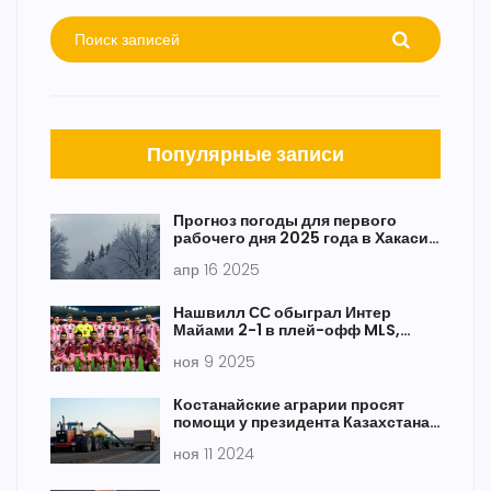
Популярные записи
Прогноз погоды для первого
рабочего дня 2025 года в Хакасии
и юге Красноярского края
апр 16 2025
Нашвилл СС обыграл Интер
Майами 2-1 в плей-офф MLS,
отыгравшись после поражения 1-
ноя 9 2025
3
Костанайские аграрии просят
помощи у президента Казахстана
для спасения сельского
ноя 11 2024
хозяйства