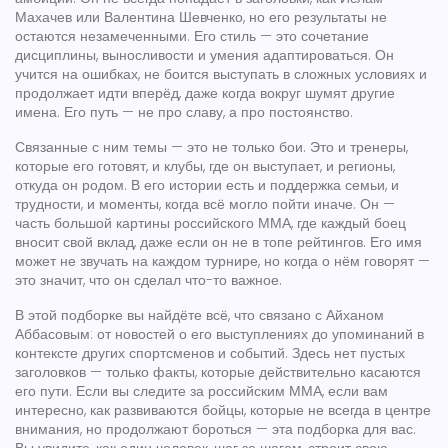
Махачев или Валентина Шевченко, но его результаты не
остаются незамеченными. Его стиль — это сочетание
дисциплины, выносливости и умения адаптироваться. Он
учится на ошибках, не боится выступать в сложных условиях и
продолжает идти вперёд, даже когда вокруг шумят другие
имена. Его путь — не про славу, а про постоянство.
Связанные с ним темы — это не только бои. Это и тренеры,
которые его готовят, и клубы, где он выступает, и регионы,
откуда он родом. В его истории есть и поддержка семьи, и
трудности, и моменты, когда всё могло пойти иначе. Он —
часть большой картины российского ММА, где каждый боец
вносит свой вклад, даже если он не в топе рейтингов. Его имя
может не звучать на каждом турнире, но когда о нём говорят —
это значит, что он сделал что-то важное.
В этой подборке вы найдёте всё, что связано с Айханом
Аббасовым: от новостей о его выступлениях до упоминаний в
контексте других спортсменов и событий. Здесь нет пустых
заголовков — только факты, которые действительно касаются
его пути. Если вы следите за российским ММА, если вам
интересно, как развиваются бойцы, которые не всегда в центре
внимания, но продолжают бороться — эта подборка для вас.