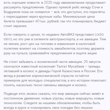
есть хорошие новости: в 2025 году авиакомпании продолжают
расширять предложение. Однако прямой рейс между Сочи и
Бодрумом пока не появился – всё, что доступно, это перелёты
с пересадками через крупные хабы. Минимальная цена
билета превышает 40 тыс. рублей, так что планировать бюджет
стоит заранее.
Если говорить о ценах, то недавно АвтоВАЗ представил Lada
Iskra, но это уже в сегменте автотранспорта, а не авиации. Тем
не менее, рост цен на топливо и изменения в налоговой
политике влияют на стоимость авиабилетов, поэтому держите
руку на пульсе, сравнивайте предложения и ищите акции.
Не стоит забывать о космической части авиации. 25 августа
скончался известный космонавт Талгат Мусабаев – трижды
летавший в космос и дважды Герой Казахстана и России. Его
вклад в развитие аэрокосмической отрасли остаётся
примером для молодых специалистов, а его истории помогают
понять, насколько тесно связаны авиация и космос.
Подводя итог, можно сказать, что мир авиации сейчас живёт в
постоянном движении: новые угрозы, новые маршруты, новые
технологии. Следите за нашими обновлениями, чтобы быть
всегда в курсе и планировать свои поездки без лишних