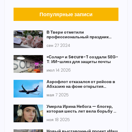
Популярные записи
В Твери отметили
профессиональный праздник
сотрудников органов опеки и
сен 27 2024
попечительства
«Солар» и Secure-T создали SEG-
T: ИИ-шлюз для защиты почты
июл 14 2026
Аэрофлот отказался от рейсов в
Абхазию на фоне открытия
авиасообщения с Сухуми
мая 7 2025
Умерла Ирина Небога — блогер,
которая шесть лет вела борьбу с
раком костей
ноя 18 2025
Новый выставочный проект «Наш