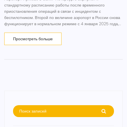
стандартному расписанию работы после временного
приостановления операций в связи с инцидентом с
беспилотником. Второй по величине аэропорт в России снова
функционирует в нормальном режиме с 4 января 2025 года,
что позволяет беспрепятственно осуществлять перелеты к
более чем сотне направлений. Это важный шаг в
Просмотреть больше
формировании устойчивости к внешним угрозам и
обеспечении комфорта для путешествующих.