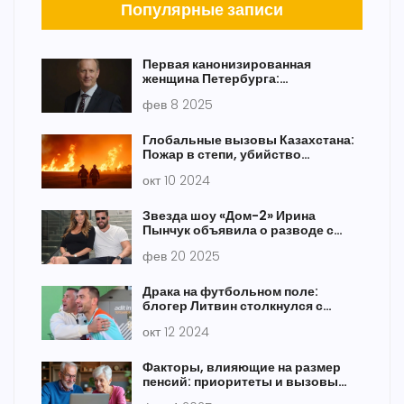
Популярные записи
Первая канонизированная
женщина Петербурга:
обновленная память о святой
фев 8 2025
Ксении Петербургской
Глобальные вызовы Казахстана:
Пожар в степи, убийство
подростка и вирус Марбург в
окт 10 2024
центре внимания
Звезда шоу «Дом-2» Ирина
Пынчук объявила о разводе с
Араем Чобаняном из-за измен
фев 20 2025
Драка на футбольном поле:
блогер Литвин столкнулся с
болельщиком во время матча
окт 12 2024
против СКА-Ростов
Факторы, влияющие на размер
пенсий: приоритеты и вызовы
Госдумы