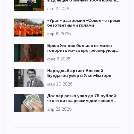
в Донецке отмечает 130‑й юбилей
Есенина
окт 12 2025
«Урал» разгромил «Сокол» с тремя
безответными голами
апр 19 2026
Брюс Уиллис больше не может
говорить из-за прогрессирующей
деменции
фев 8 2025
Народный артист Алексей
Булдаков умер в Улан-Баторе
мар 29 2026
Доллар резко упал до 79 рублей:
что стоит за резким движением
курса
апр 22 2025