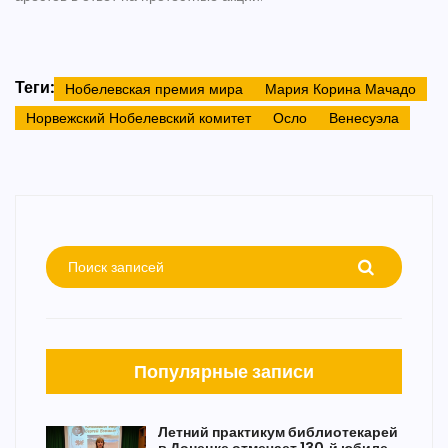
Теги:
Нобелевская премия мира
Мария Корина Мачадо
Норвежский Нобелевский комитет
Осло
Венесуэла
Популярные записи
Летний практикум библиотекарей