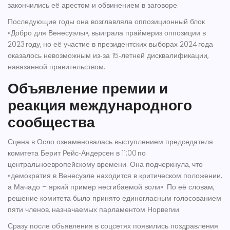
закончились её арестом и обвинением в заговоре.
Последующие годы она возглавляла оппозиционный блок
«Добро для Венесуэлы», выиграла праймериз оппозиции в
2023 году, но её участие в президентских выборах 2024 года
оказалось невозможным из‑за 15‑летней дисквалификации,
навязанной правительством.
Объявление премии и
реакция международного
сообщества
Сцена в Осло ознаменовалась выступлением председателя
комитета
Берит Рейс‑Андерсен
в 11:00 по
центральноевропейскому времени. Она подчеркнула, что
«демократия в Венесуэле находится в критическом положении,
а Мачадо – яркий пример несгибаемой воли». По её словам,
решение комитета было принято единогласным голосованием
пяти членов, назначаемых парламентом Норвегии.
Сразу после объявления в соцсетях появились поздравления