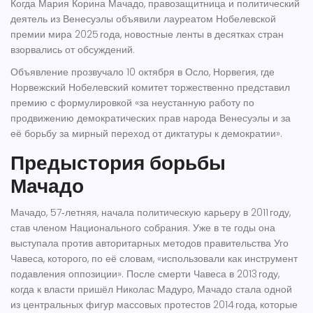
Когда
Мария Корина Мачадо
, правозащитница и политический
деятель из
Венесуэлы
объявили лауреатом
Нобелевской
премии мира
2025 года, новостные ленты в десятках стран
взорвались от обсуждений.
Объявление прозвучало 10 октября в
Осло
, Норвегия, где
Норвежский Нобелевский комитет
торжественно представил
премию с формулировкой «за неустанную работу по
продвижению демократических прав народа Венесуэлы и за
её борьбу за мирный переход от диктатуры к демократии».
Предыстория борьбы
Мачадо
Мачадо, 57‑летняя, начала политическую карьеру в 2011 году,
став членом Национального собрания. Уже в те годы она
выступала против авторитарных методов правительства Уго
Чавеса, которого, по её словам, «использовали как инструмент
подавления оппозиции». После смерти Чавеса в 2013 году,
когда к власти пришёл Николас Мадуро, Мачадо стала одной
из центральных фигур массовых протестов 2014 года, которые