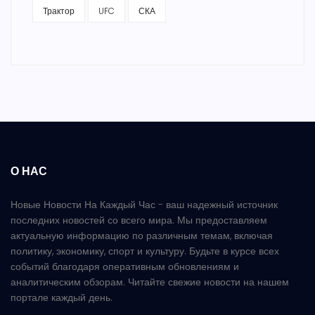
Трактор
UFC
СКА
О НАС
Новые Новости На Каждый Час - ваш надежный источник
последних новостей со всего мира. Мы предоставляем
актуальную информацию по различным темам, включая
политику, экономику, спорт и культуру. Будьте в курсе всех
событий благодаря оперативным обновлениям и
аналитическим обзорам. Читайте свежие новости на нашем
портале каждый день.