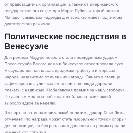
от правозащитных организаций, а также от американского
государственного секретаря
Марко Рубио
, который назвал
Мачадо «символом надежды для всех, кто живёт под гнётом
диктаторского режима».
Политические последствия в
Венесуэле
Для режима Мадуро новость стала неожиданным ударом.
Пресс‑служба Белого дома в Венесуэле отреагировала сухо:
«Государственная власть продолжит работу в интересах
народа, независимо от внешних наград». Однако в столице
зафиксированы уличные скопления, где люди держали
плакаты с надписью «Нобелевская премия за нашу свободу».
По данным местных наблюдателей, число таких акций
выросло вдвое за неделю.
Эксперт по латиноамериканской политике, доктор Хосе Лима,
отмечает, что награда может стать «моральной точкой опоры»
для оппозиции, но без реального давления на режим вряд ли
изменит ход событий.