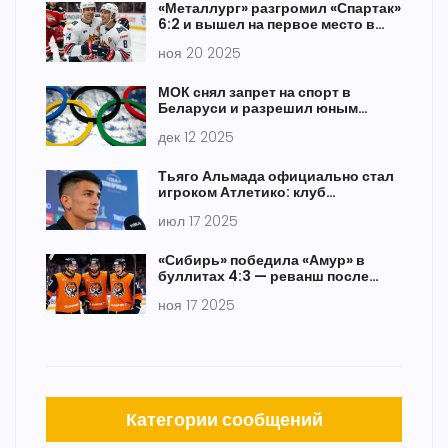
«Металлург» разгромил «Спартак»
6:2 и вышел на первое место в
КХЛ
ноя 20 2025
МОК снял запрет на спорт в
Беларуси и разрешил юным
россиянам и белорусам
дек 12 2025
выступать под флагами
Тьяго Альмада официально стал
игроком Атлетико: клуб
перехватил трансфер у Зенита
июл 17 2025
«Сибирь» победила «Амур» в
буллитах 4:3 — реванш после
поражения в Новосибирске
ноя 17 2025
Категории сообщений