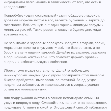
ингредиенты легко менять в зависимости от того, что есть в
холодильнике.
Попробуйте «один кастрюльный» ужин: обжарьте луковицу,
добавьте морковь, потом мясо, залейте бульоном и варите до
готовности. Всё, что нужно – один горшок, минимум посуды и
минимум усилий. Такие рецепты спасут в будние дни, когда
времени мало.
Не забывайте о здоровых перекусах. Йогурт с ягодами, орехи,
морковные палочки с хумусом – всё, что быстро взять и не
бросить в кучу лишних калорий. Делайте их заранее, разложив
в порционные контейнеры. Это поможет держать уровень
энергии и избежать сладких соблазнов.
Уборка тоже может стать легче. Делайте небольшие
«мини‑уборки» каждый день: утром протирайте стол, вечером –
быстро пройдитесь пылесосом по гостиной. За одну-две
недели вы избавитесь от накопившегося мусора, а усилия
останутся минимальными.
Для поддержания чистоты в ванной используйте обычный
уксус и пищевую соду. Смешайте их, нанесите на поверхности,
подождите 10 минут и смойте. Это дешевый способ избавиться