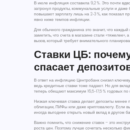
В июле инфляция составила 9,2 %. Это почти вдво
затронул продукты, коммунальные услуги и даже
повышают зарплату лишь на 2‑3 %, как показал п
явно ниже темпов инфляции.
Для обычного гражданина это значит, что кажды
заметить, что счета в магазине стали «тяжелее», 
вызов, который требует внимательного планиров
Ставки ЦБ: почему
спасает депозито
В ответ на инфляцию Центробанк снизил ключевую 
ведь кредитные ставки тоже падают. Но для вклад
теперь обещают максимум 16,5‑17,5 % годовых по 
Низкая ключевая ставка делает депозиты менее п
облигации, ПИФы или даже криптовалюту. Если вы
иногда выгоднее открыть новый вклад в другом ба
Важно помнить, что снижение ставок – это инстр
роста цен. Поэтому лучше сочетать несколько фи