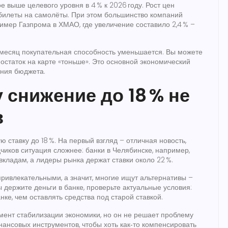
е выше целевого уровня в 4 % к 2026 году. Рост цен
 билеты на самолёты. При этом большинство компаний
ример Газпрома в ХМАО, где увеличение составило 2,4 % –
й месяц покупательная способность уменьшается. Вы можете
а остаток на карте «тоньше». Это основной экономический
ания бюджета.
 снижение до 18 % не
в
ставку до 18 %. На первый взгляд – отличная новость,
чиков ситуация сложнее: банки в Челябинске, например,
вкладам, а лидеры рынка держат ставки около 22 %.
ривлекательными, а значит, многие ищут альтернативы –
 держите деньги в банке, проверьте актуальные условия:
нке, чем оставлять средства под старой ставкой.
умент стабилизации экономики, но он не решает проблему
нансовых инструментов, чтобы хоть как‑то компенсировать