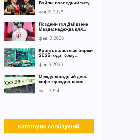
Вэйли: последний титул
«Пули» или триумф
ноя 18 2025
китайской
вулканической силы?
Поздний гол Дайдзена
Маэда: надежда для
Celtic в матче против
фев 13 2025
Баварии
Криптовалютные биржи
2025 года: Кому
доверяют больше
фев 8 2025
всего?
Международный день
кофе: празднование
ароматного напитка по
окт 1 2024
всему миру
Категории сообщений